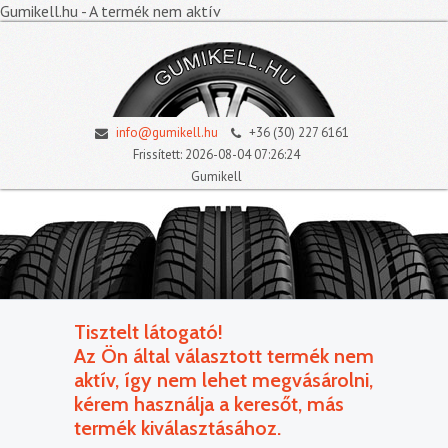
Gumikell.hu - A termék nem aktív
info@gumikell.hu
+36 (30) 227 6161
Frissített: 2026-08-04 07:26:24
Gumikell
Tisztelt látogató!
Az Ön által választott termék nem
aktív, így nem lehet megvásárolni,
kérem használja a keresőt, más
termék kiválasztásához.