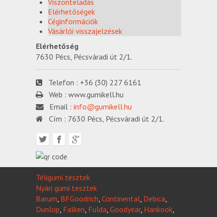
Viszonteladás
Elérhetõségek
Céginformációk
Vásárlói visszajelzések
Elérhetőség
7630 Pécs, Pécsváradi út 2/1.
Telefon :
+36 (30) 227 6161
Web :
www.gumikell.hu
Email :
info@gumikell.hu
Cím :
7630 Pécs, Pécsváradi út 2/1.
Téligumi tesztek
Nyári gumi tesztek
Barum
,
BFGoodrich
,
Continental
,
Debica
,
Dunlop
,
Falken
,
Fulda
,
Goodyear
,
Hankook
,