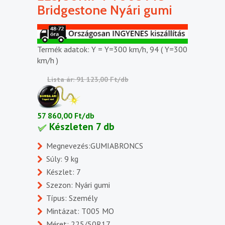
Bridgestone Nyári gumi
Termék adatok: Y = Y=300 km/h, 94 ( Y=300
km/h )
Lista ár: 91 123,00 Ft/db
57 860,00 Ft/db
Készleten 7 db
Megnevezés:GUMIABRONCS
Súly: 9 kg
Készlet: 7
Szezon: Nyári gumi
Típus: Személy
Mintázat: T005 MO
Méret: 225/50R17