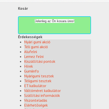
Kosár
Jelenleg az Ön kosara üres!
Érdekességek
Nyári gumi akció
Téli gumi akció
Alufelni
Lemez felni
Kiszállítási pontok
Hírek
Gumiinfo
Nyárigumi tesztek
Téligumi tesztek
ET kalkulátor
Váltóméret kalkulátor
Szállítási információk
Viszonteladás
Elérhetõségek