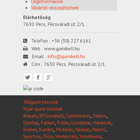
Céginformációk
Vásárlói visszajelzések
Elérhetőség
7630 Pécs, Pécsváradi út 2/1.
Telefon :
+36 (30) 227 6161
Web :
www.gumikell.hu
Email :
info@gumikell.hu
Cím :
7630 Pécs, Pécsváradi út 2/1.
Téligumi tesztek
Nyári gumi tesztek
Barum
,
BFGoodrich
,
Continental
,
Debica
,
Dunlop
,
Falken
,
Fulda
,
Goodyear
,
Hankook
,
Kleber
,
Kumho
,
Michelin
,
Nokian
,
PointS
,
Sportiva
,
Toyo
,
Vredestein
,
Yokohama
,