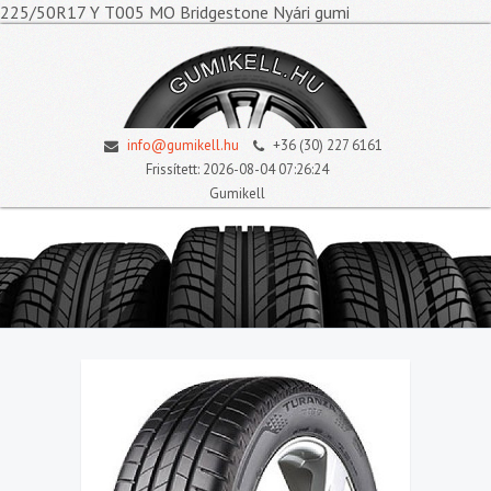
225/50R17 Y T005 MO Bridgestone Nyári gumi
info@gumikell.hu
+36 (30) 227 6161
Frissített: 2026-08-04 07:26:24
Gumikell