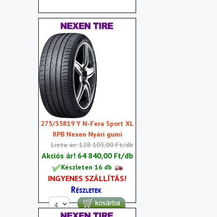
275/35R19 Y N-Fera Sport XL
RPB Nexen Nyári gumi
Lista ár: 128 105,00 Ft/db
Akciós ár!
64 840,00 Ft/db
Készleten 16 db
INGYENES SZÁLLÍTÁS!