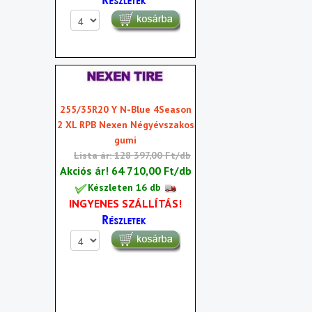
255/35R20 Y N-Blue 4Season
2 XL RPB Nexen Négyévszakos
gumi
Lista ár: 128 397,00 Ft/db
Akciós ár!
64 710,00 Ft/db
Készleten 16 db
INGYENES SZÁLLÍTÁS!