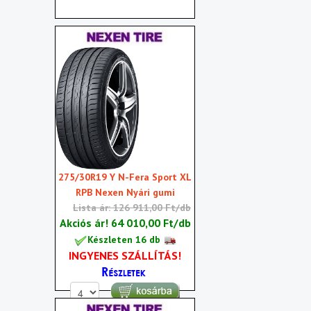
275/30R19 Y N-Fera Sport XL
RPB Nexen Nyári gumi
Lista ár: 126 911,00 Ft/db
Akciós ár!
64 010,00 Ft/db
Készleten 16 db
INGYENES SZÁLLÍTÁS!