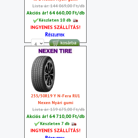
Lista ár: 144 069,00 Ft/db
Akciós ár!
64 660,00 Ft/db
Készleten 10 db
INGYENES SZÁLLÍTÁS!
255/50R19 Y N-Fera RU1
Nexen Nyári gumi
Lista ár: 139 675,00 Ft/db
Akciós ár!
64 710,00 Ft/db
Készleten 7 db
INGYENES SZÁLLÍTÁS!