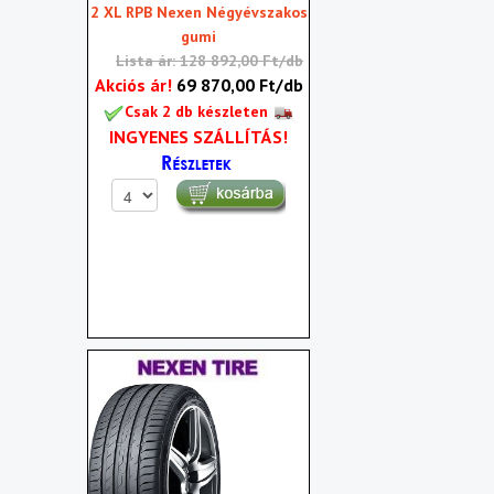
2 XL RPB Nexen Négyévszakos
gumi
Lista ár: 128 892,00 Ft/db
Akciós ár!
69 870,00 Ft/db
Csak 2 db készleten
INGYENES SZÁLLÍTÁS!