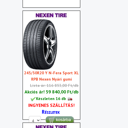
245/30R20 Y N-Fera Sport XL
RPB Nexen Nyári gumi
Lista ár: 116 853,00 Ft/db
Akciós ár!
59 840,00 Ft/db
Készleten 16 db
INGYENES SZÁLLÍTÁS!