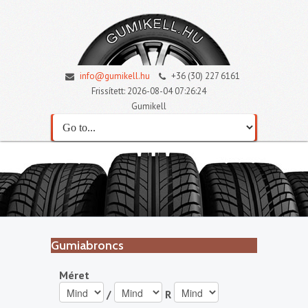
info@gumikell.hu
+36 (30) 227 6161
Frissített: 2026-08-04 07:26:24
Gumikell
Gumiabroncs
Méret
/
R