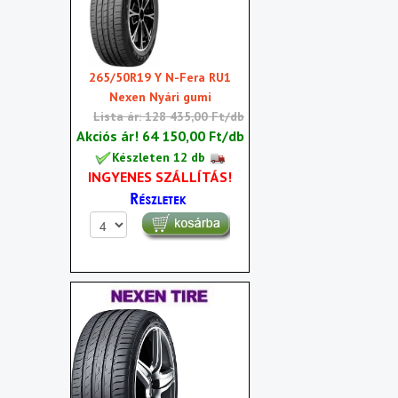
265/50R19 Y N-Fera RU1
Nexen Nyári gumi
Lista ár: 128 435,00 Ft/db
Akciós ár!
64 150,00 Ft/db
Készleten 12 db
INGYENES SZÁLLÍTÁS!