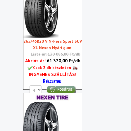
265/45R20 V N-Fera Sport SUV
XL Nexen Nyári gumi
Lista ár: 130 086,00 Ft/db
Akciós ár!
61 370,00 Ft/db
Csak 2 db készleten
INGYENES SZÁLLÍTÁS!