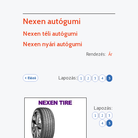
Nexen autógumi
Nexen téli autógumi
Nexen nyári autógumi
Rendezés:
Ár
Lapozás:
< Előző
1
2
3
4
5
Lapozás:
1
2
3
4
5