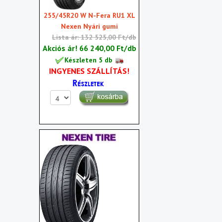
255/45R20 W N-Fera RU1 XL
Nexen Nyári gumi
Lista ár: 132 525,00 Ft/db
Akciós ár!
66 240,00 Ft/db
Készleten 5 db
INGYENES SZÁLLÍTÁS!