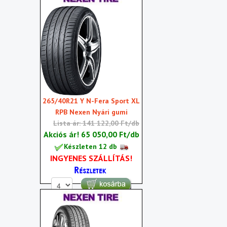
265/40R21 Y N-Fera Sport XL
RPB Nexen Nyári gumi
Lista ár: 141 122,00 Ft/db
Akciós ár!
65 050,00 Ft/db
Készleten 12 db
INGYENES SZÁLLÍTÁS!