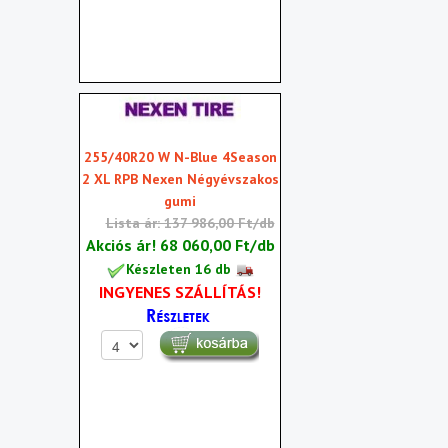
255/40R20 W N-Blue 4Season
2 XL RPB Nexen Négyévszakos
gumi
Lista ár: 137 986,00 Ft/db
Akciós ár!
68 060,00 Ft/db
Készleten 16 db
INGYENES SZÁLLÍTÁS!