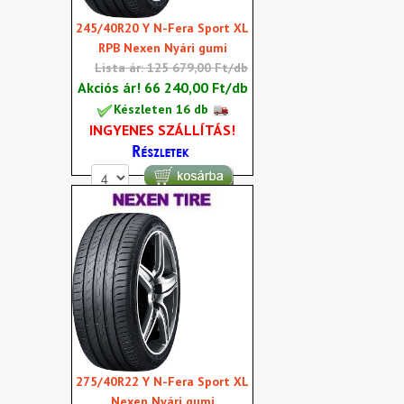
245/40R20 Y N-Fera Sport XL
RPB Nexen Nyári gumi
Lista ár: 125 679,00 Ft/db
Akciós ár!
66 240,00 Ft/db
Készleten 16 db
INGYENES SZÁLLÍTÁS!
275/40R22 Y N-Fera Sport XL
Nexen Nyári gumi