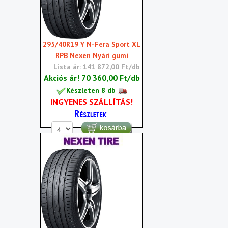
295/40R19 Y N-Fera Sport XL
RPB Nexen Nyári gumi
Lista ár: 141 872,00 Ft/db
Akciós ár!
70 360,00 Ft/db
Készleten 8 db
INGYENES SZÁLLÍTÁS!