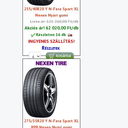
255/40R20 Y N-Fera Sport XL
Nexen Nyári gumi
Lista ár: 121 260,00 Ft/db
Akciós ár!
62 020,00 Ft/db
Készleten 16 db
INGYENES SZÁLLÍTÁS!
275/35R20 Y N-Fera Sport XL
RPB Nexen Nyári gumi