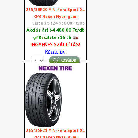
255/30R20 Y N-Fera Sport XL
RPB Nexen Nyári gumi
Lista ár: 124 930,00 Ft/db
Akciós ár!
64 480,00 Ft/db
Készleten 16 db
INGYENES SZÁLLÍTÁS!
265/35R21 Y N-Fera Sport XL
RPB Nexen Nyári gumi