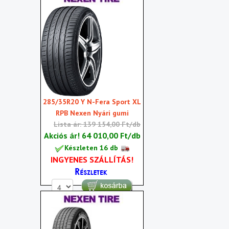
285/35R20 Y N-Fera Sport XL
RPB Nexen Nyári gumi
Lista ár: 139 154,00 Ft/db
Akciós ár!
64 010,00 Ft/db
Készleten 16 db
INGYENES SZÁLLÍTÁS!