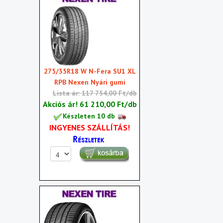
275/35R18 W N-Fera SU1 XL
RPB Nexen Nyári gumi
Lista ár: 117 754,00 Ft/db
Akciós ár!
61 210,00 Ft/db
Készleten 10 db
INGYENES SZÁLLÍTÁS!