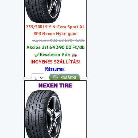
255/30R19 Y N-Fera Sport XL
RPB Nexen Nyári gumi
Lista ár: 123 304,00 Ft/db
Akciós ár!
64 390,00 Ft/db
Készleten 9 db
INGYENES SZÁLLÍTÁS!