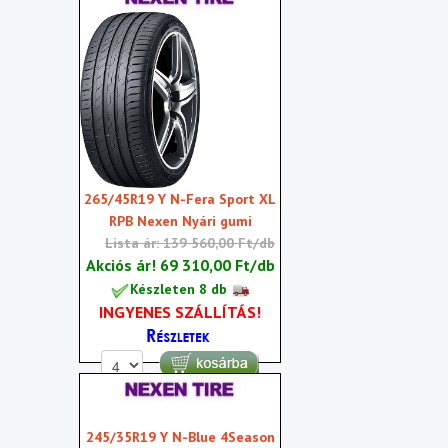
265/45R19 Y N-Fera Sport XL
RPB Nexen Nyári gumi
Lista ár: 139 560,00 Ft/db
Akciós ár!
69 310,00 Ft/db
Készleten 8 db
INGYENES SZÁLLÍTÁS!
245/35R19 Y N-Blue 4Season