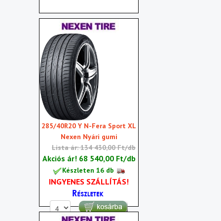
285/40R20 Y N-Fera Sport XL
Nexen Nyári gumi
Lista ár: 134 430,00 Ft/db
Akciós ár!
68 540,00 Ft/db
Készleten 16 db
INGYENES SZÁLLÍTÁS!