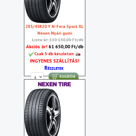
285/45R20 Y N-Fera Sport XL
Nexen Nyári gumi
Lista ár: 130 150,00 Ft/db
Akciós ár!
61 650,00 Ft/db
Csak 3 db készleten
INGYENES SZÁLLÍTÁS!