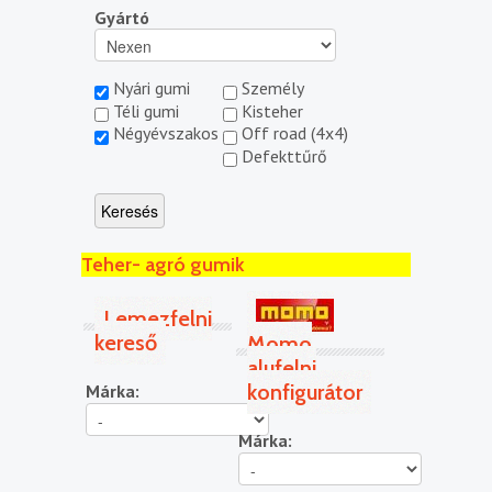
Gyártó
Nyári gumi
Személy
Téli gumi
Kisteher
Négyévszakos
Off road (4x4)
Defekttűrő
Teher- agró gumik
Lemezfelni
kereső
Momo
alufelni
konfigurátor
Márka:
Márka: