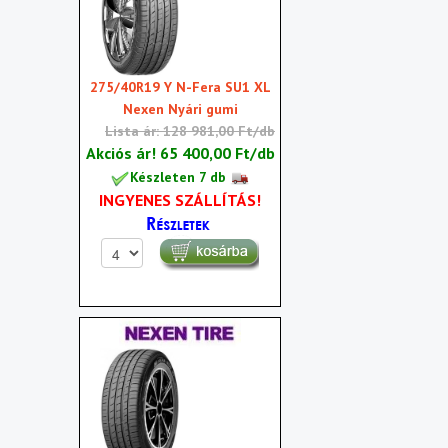
275/40R19 Y N-Fera SU1 XL
Nexen Nyári gumi
Lista ár: 128 981,00 Ft/db
Akciós ár!
65 400,00 Ft/db
Készleten 7 db
INGYENES SZÁLLÍTÁS!