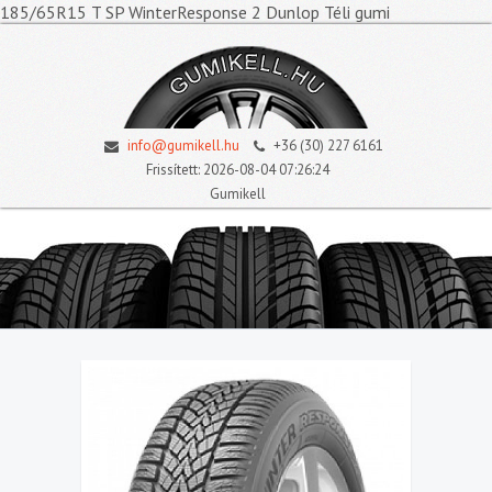
185/65R15 T SP WinterResponse 2 Dunlop Téli gumi
info@gumikell.hu
+36 (30) 227 6161
Frissített: 2026-08-04 07:26:24
Gumikell