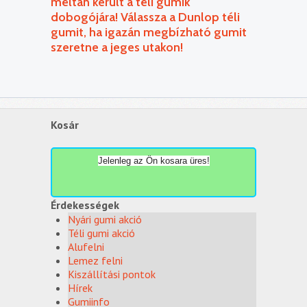
méltán került a téli gumik
dobogójára! Válassza a Dunlop téli
gumit, ha igazán megbízható gumit
szeretne a jeges utakon!
Kosár
Jelenleg az Ön kosara üres!
Érdekességek
Nyári gumi akció
Téli gumi akció
Alufelni
Lemez felni
Kiszállítási pontok
Hírek
Gumiinfo