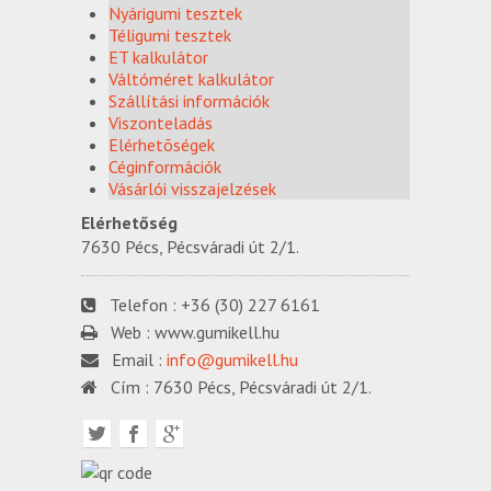
Nyárigumi tesztek
Téligumi tesztek
ET kalkulátor
Váltóméret kalkulátor
Szállítási információk
Viszonteladás
Elérhetõségek
Céginformációk
Vásárlói visszajelzések
Elérhetőség
7630 Pécs, Pécsváradi út 2/1.
Telefon :
+36 (30) 227 6161
Web :
www.gumikell.hu
Email :
info@gumikell.hu
Cím :
7630 Pécs, Pécsváradi út 2/1.