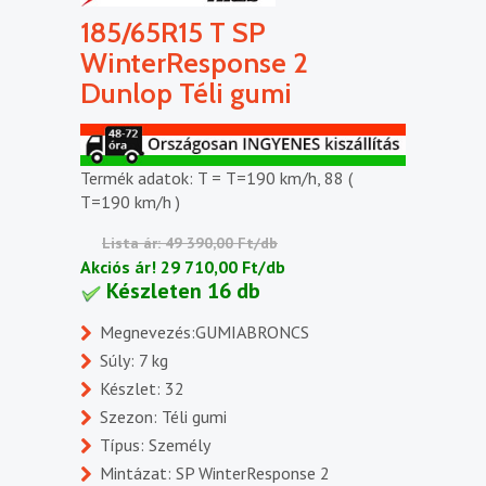
185/65R15 T SP
WinterResponse 2
Dunlop Téli gumi
Termék adatok: T = T=190 km/h, 88 (
T=190 km/h )
Lista ár: 49 390,00 Ft/db
Akciós ár!
29 710,00 Ft/db
Készleten 16 db
Megnevezés:GUMIABRONCS
Súly: 7 kg
Készlet: 32
Szezon: Téli gumi
Típus: Személy
Mintázat: SP WinterResponse 2