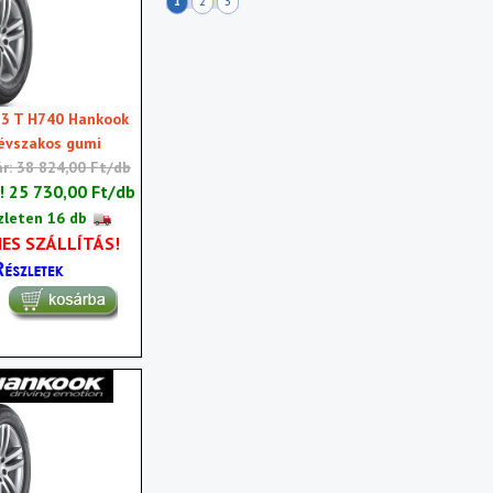
1
2
3
3 T H740 Hankook
évszakos gumi
ár: 38 824,00 Ft/db
r!
25 730,00 Ft/db
zleten 16 db
ES SZÁLLÍTÁS!