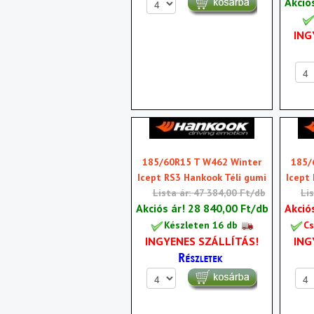
Akció
ING
185/60R15 T W462 Winter
185/
Icept RS3 Hankook Téli gumi
Icept
Lista ár: 47 384,00 Ft/db
Li
Akciós ár!
28 840,00 Ft/db
Akció
Készleten 16 db
Cs
INGYENES SZÁLLÍTÁS!
ING