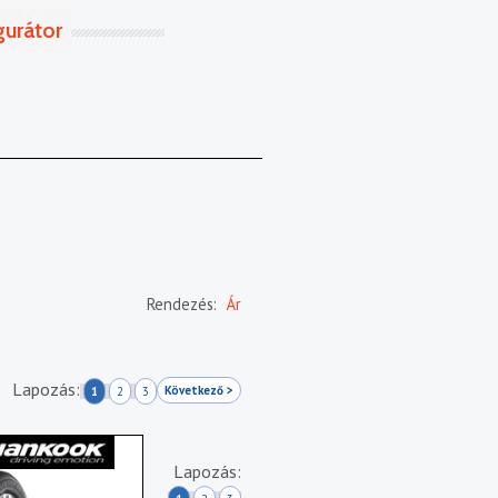
gurátor
Rendezés:
Ár
Lapozás:
Következő >
1
2
3
Lapozás: