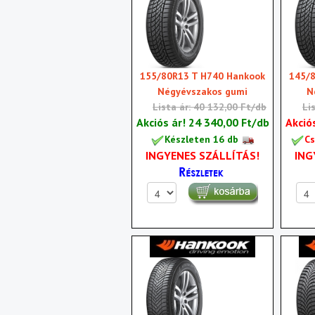
155/80R13 T H740 Hankook
145/
Négyévszakos gumi
N
Lista ár: 40 132,00 Ft/db
Li
Akciós ár!
24 340,00 Ft/db
Akció
Készleten 16 db
Cs
INGYENES SZÁLLÍTÁS!
ING