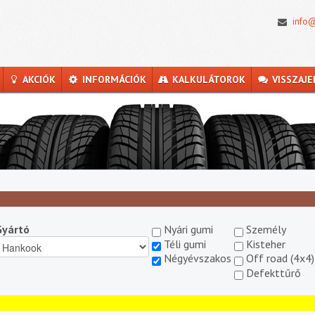
info@
AKCIÓK
INFORMÁCIÓK
KALKULÁTOROK
VISSZAJE
Gyártó
Nyári gumi
Személy
Téli gumi
Kisteher
Négyévszakos
Off road (4x4)
Defekttűrő