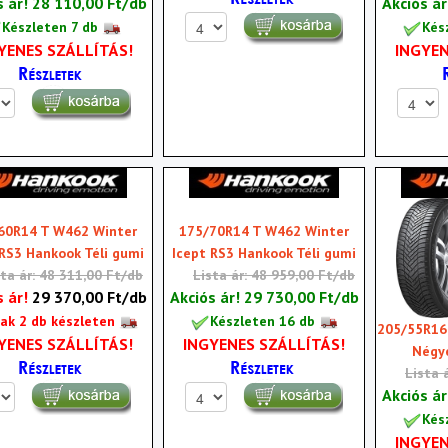
s ár!
28 110,00 Ft/db
Akciós á
Készleten 7 db
Kés
YENES SZÁLLÍTÁS!
INGYEN
60R14 T W462 Winter
175/70R14 T W462 Winter
 RS3 Hankook Téli gumi
Icept RS3 Hankook Téli gumi
sta ár: 48 311,00 Ft/db
Lista ár: 48 959,00 Ft/db
s ár!
29 370,00 Ft/db
Akciós ár!
29 730,00 Ft/db
ak 2 db készleten
Készleten 16 db
205/55R16
YENES SZÁLLÍTÁS!
INGYENES SZÁLLÍTÁS!
Négy
Lista 
Akciós á
Kés
INGYEN