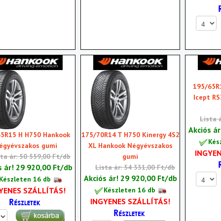
195/65R
Icept RS
Lista 
Akciós á
5R15 H H750 Hankook
175/70R14 T H750 Kinergy 4S2
Kés
égyévszakos gumi
XL Hankook Négyévszakos
INGYEN
sta ár: 50 559,00 Ft/db
gumi
s ár!
29 920,00 Ft/db
Lista ár: 54 331,00 Ft/db
Akciós ár!
29 920,00 Ft/db
Készleten 16 db
YENES SZÁLLÍTÁS!
Készleten 16 db
INGYENES SZÁLLÍTÁS!