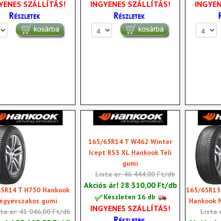
YENES SZÁLLÍTÁS!
INGYENES SZÁLLÍTÁS!
INGYEN
165/65R14 T W462 Winter
Icept RS3 XL Hankook Téli
gumi
Lista ár: 46 444,00 Ft/db
Akciós ár!
28 310,00 Ft/db
65R14 T H750 Hankook
165/65R15 
Készleten 16 db
égyévszakos gumi
Hankook 
INGYENES SZÁLLÍTÁS!
sta ár: 41 046,00 Ft/db
Lista 