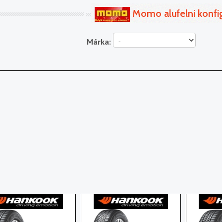
Momo alufelni konfi
Márka: