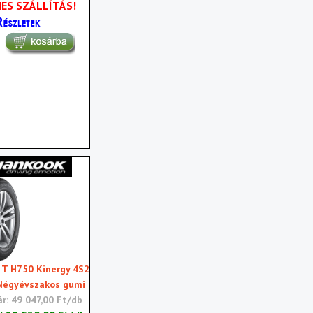
ES SZÁLLÍTÁS!
T H750 Kinergy 4S2
Négyévszakos gumi
ár: 49 047,00 Ft/db