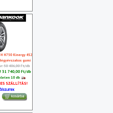
H H750 Kinergy 4S2
Négyévszakos gumi
ár: 50 406,00 Ft/db
r!
31 740,00 Ft/db
zleten 10 db
ES SZÁLLÍTÁS!