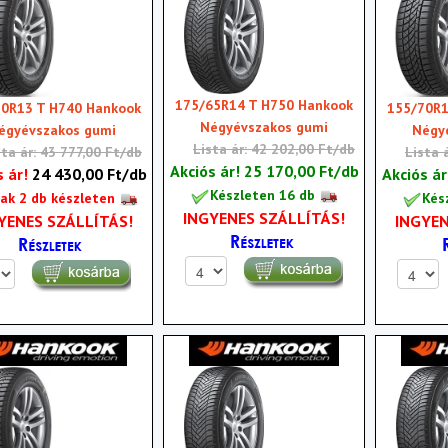
175/65R14 T H750 Hankook
80R13 T H740 Hankook
155/70R1
Négyévszakos gumi
égyévszakos gumi
Négy
Lista ár: 42 202,00 Ft/db
sta ár: 43 777,00 Ft/db
Lista 
Akciós ár!
25 170,00 Ft/db
s ár!
24 430,00 Ft/db
Akciós á
Készleten 16 db
ak 2 db készleten
Kés
INGYENES SZÁLLÍTÁS!
YENES SZÁLLÍTÁS!
INGYEN