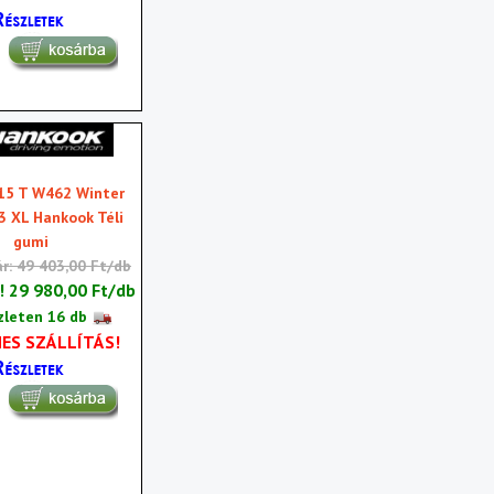
15 T W462 Winter
3 XL Hankook Téli
gumi
ár: 49 403,00 Ft/db
r!
29 980,00 Ft/db
zleten 16 db
ES SZÁLLÍTÁS!