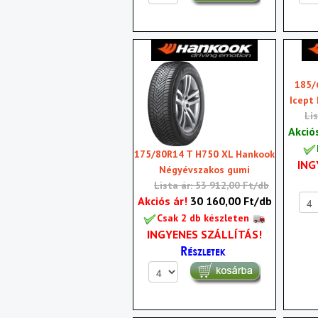
185/
Icept
Li
Akció
175/80R14 T H750 XL Hankook
ING
Négyévszakos gumi
Lista ár: 53 912,00 Ft/db
Akciós ár!
30 160,00 Ft/db
Csak 2 db készleten
INGYENES SZÁLLÍTÁS!