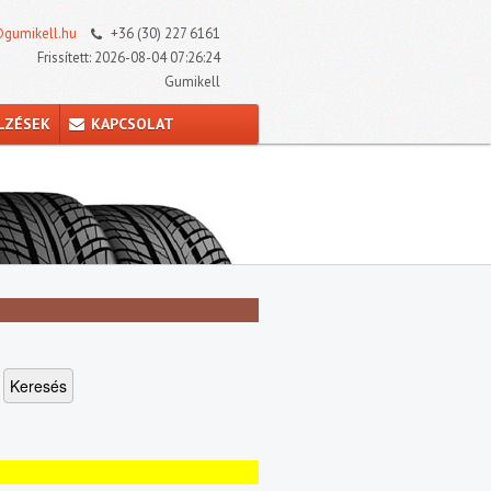
gumikell.hu
+36 (30) 227 6161
Frissített: 2026-08-04 07:26:24
Gumikell
LZÉSEK
KAPCSOLAT