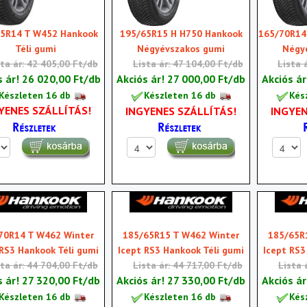
5R14 T W452 Hankook
195/65R15 H H750 Hankook
165/70R14
Téli gumi
Négyévszakos gumi
Négy
sta ár: 42 405,00 Ft/db
Lista ár: 47 104,00 Ft/db
Lista 
s ár!
26 020,00 Ft/db
Akciós ár!
27 000,00 Ft/db
Akciós á
Készleten 16 db
Készleten 16 db
Kés
YENES SZÁLLÍTÁS!
INGYENES SZÁLLÍTÁS!
INGYEN
70R14 T W462 Winter
185/65R15 T W462 Winter
185/65R
 RS3 Hankook Téli gumi
Icept RS3 Hankook Téli gumi
Icept RS3
sta ár: 44 704,00 Ft/db
Lista ár: 44 717,00 Ft/db
Lista 
s ár!
27 320,00 Ft/db
Akciós ár!
27 330,00 Ft/db
Akciós á
Készleten 16 db
Készleten 16 db
Kés