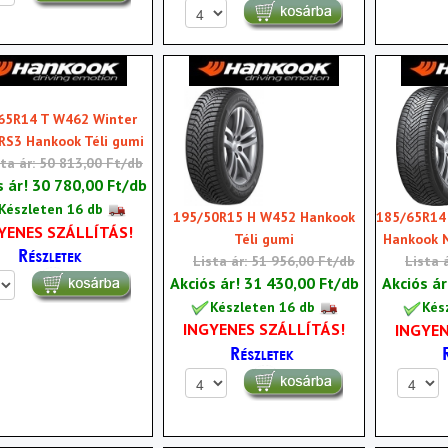
65R14 T W462 Winter
 RS3 Hankook Téli gumi
sta ár: 50 813,00 Ft/db
s ár!
30 780,00 Ft/db
Készleten 16 db
195/50R15 H W452 Hankook
185/65R14 
YENES SZÁLLÍTÁS!
Téli gumi
Hankook 
Lista ár: 51 956,00 Ft/db
Lista 
Akciós ár!
31 430,00 Ft/db
Akciós á
Készleten 16 db
Kés
INGYENES SZÁLLÍTÁS!
INGYEN