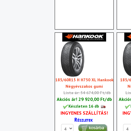
185/60R15 H H750 XL Hankook
185/6
Négyévszakos gumi
N
Lista ár: 54 674,00 Ft/db
Li
Akciós ár!
29 920,00 Ft/db
Akció
Készleten 16 db
INGYENES SZÁLLÍTÁS!
ING