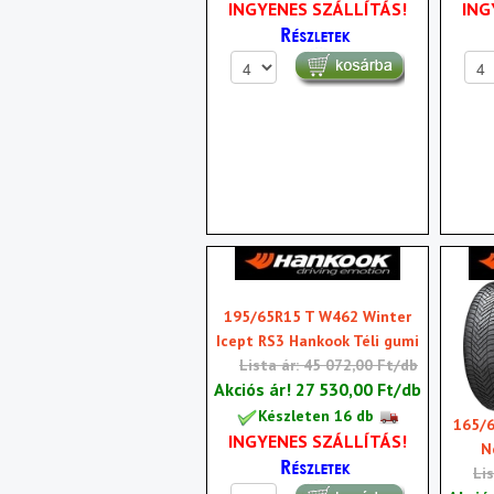
INGYENES SZÁLLÍTÁS!
ING
195/65R15 T W462 Winter
Icept RS3 Hankook Téli gumi
Lista ár: 45 072,00 Ft/db
Akciós ár!
27 530,00 Ft/db
Készleten 16 db
165/
INGYENES SZÁLLÍTÁS!
N
Li