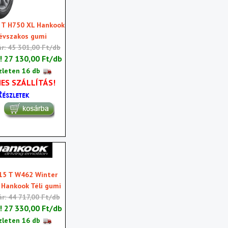
 T H750 XL Hankook
évszakos gumi
ár: 45 301,00 Ft/db
r!
27 130,00 Ft/db
zleten 16 db
ES SZÁLLÍTÁS!
15 T W462 Winter
 Hankook Téli gumi
ár: 44 717,00 Ft/db
r!
27 330,00 Ft/db
zleten 16 db