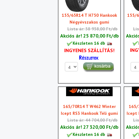
155/6
155/65R14 T H750 Hankook
Négyévszakos gumi
Li
Lista ár: 38 938,00 Ft/db
Akció
Akciós ár!
25 870,00 Ft/db
Készleten 16 db
ING
INGYENES SZÁLLÍTÁS!
165/70R14 T W462 Winter
165/
Icept RS3 Hankook Téli gumi
Icept
Lista ár: 44 704,00 Ft/db
Li
Akciós ár!
27 320,00 Ft/db
Akció
Készleten 16 db