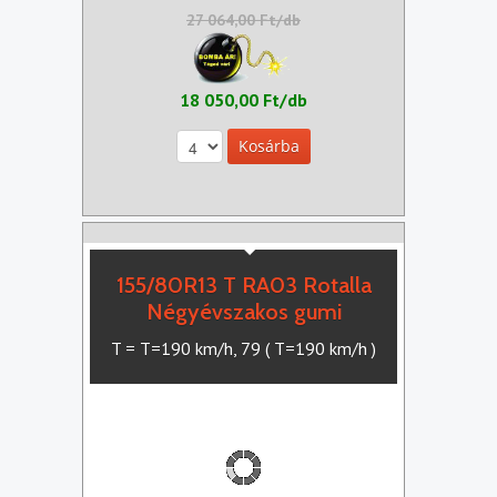
27 064,00 Ft/db
18 050,00 Ft/db
155/80R13 T RA03 Rotalla
Négyévszakos gumi
T = T=190 km/h, 79 ( T=190 km/h )