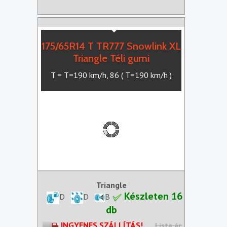
175/65R14 T TR777 Snowlink XL
Triangle Téli gumi
T = T=190 km/h, 86 ( T=190 km/h )
Triangle
Készleten 16
D
D
B
db
INGYENES SZÁLLÍTÁS!
Lista ár: