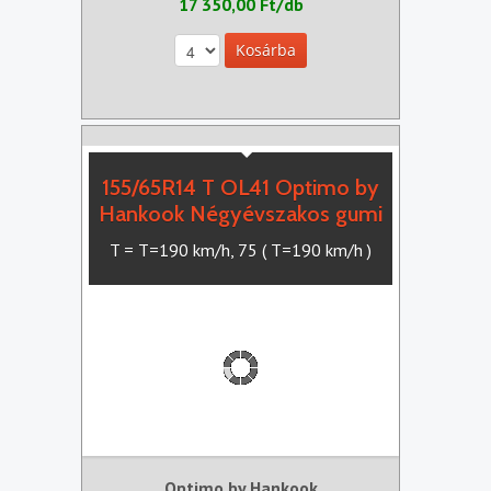
17 350,00 Ft/db
155/65R14 T OL41 Optimo by
Hankook Négyévszakos gumi
T = T=190 km/h, 75 ( T=190 km/h )
Optimo by Hankook