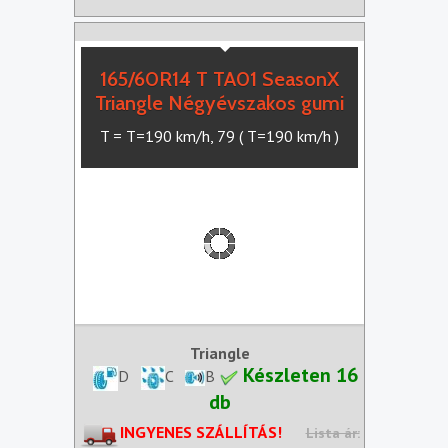
165/60R14 T TA01 SeasonX
Triangle Négyévszakos gumi
T = T=190 km/h, 79 ( T=190 km/h )
Triangle
Készleten 16
D
C
B
db
INGYENES SZÁLLÍTÁS!
Lista ár: