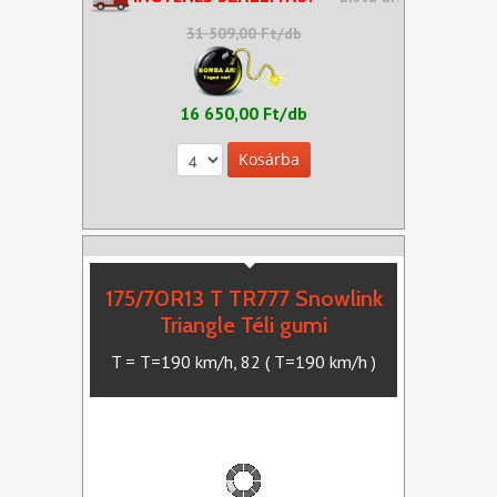
31 509,00 Ft/db
16 650,00 Ft/db
175/70R13 T TR777 Snowlink
Triangle Téli gumi
T = T=190 km/h, 82 ( T=190 km/h )