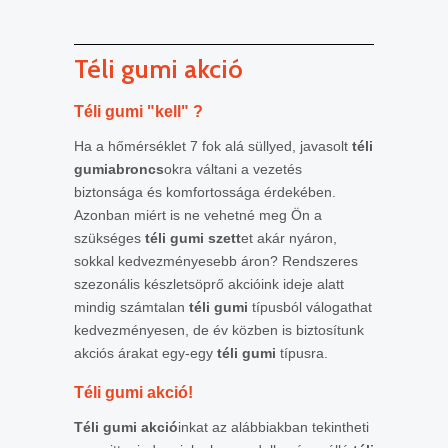
Téli gumi akció
Téli gumi "kell" ?
Ha a hőmérséklet 7 fok alá süllyed, javasolt
téli
gumiabroncs
okra váltani a vezetés
biztonsága és komfortossága érdekében.
Azonban miért is ne vehetné meg Ön a
szükséges
téli gumi szett
et akár nyáron,
sokkal kedvezményesebb áron? Rendszeres
szezonális készletsöprő akcióink ideje alatt
mindig számtalan
téli gumi
típusból válogathat
kedvezményesen, de év közben is biztosítunk
akciós árakat egy-egy
téli gumi
típusra.
Téli gumi akció!
Téli gumi akció
inkat az alábbiakban tekintheti