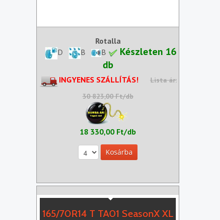
Rotalla
Készleten 16
D
B
B
db
INGYENES SZÁLLÍTÁS!
Lista ár:
30 823,00 Ft/db
18 330,00 Ft/db
165/70R14 T TA01 SeasonX XL