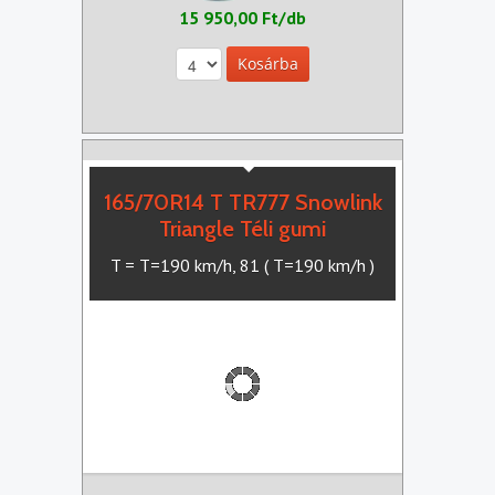
15 950,00 Ft/db
165/70R14 T TR777 Snowlink
Triangle Téli gumi
T = T=190 km/h, 81 ( T=190 km/h )