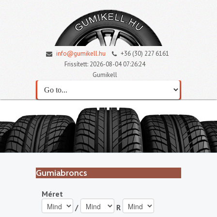
info@gumikell.hu
+36 (30) 227 6161
Frissített: 2026-08-04 07:26:24
Gumikell
Gumiabroncs
Méret
/
R