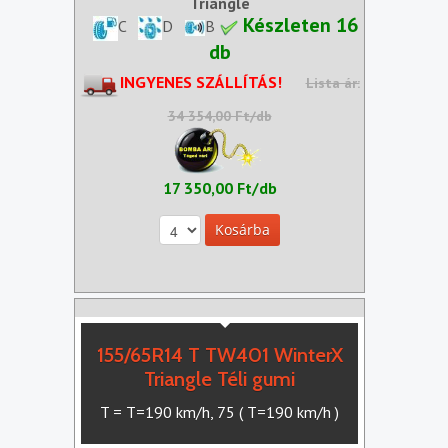
Triangle
Készleten 16
C
D
B
db
INGYENES SZÁLLÍTÁS!
Lista ár:
34 354,00 Ft/db
17 350,00 Ft/db
155/65R14 T TW401 WinterX
Triangle Téli gumi
T = T=190 km/h, 75 ( T=190 km/h )