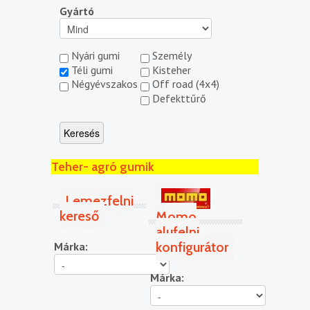
Gyártó
Nyári gumi
Személy
Téli gumi
Kisteher
Négyévszakos
Off road (4x4)
Defekttűrő
Teher- agró gumik
Lemezfelni
kereső
Momo
alufelni
konfigurátor
Márka:
Márka: