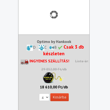
Optimo by Hankook
Csak 3 db
D
C
B
készleten
INGYENES SZÁLLÍTÁS!
Lista ár:
29 032,00 Ft/db
18 610,00 Ft/db