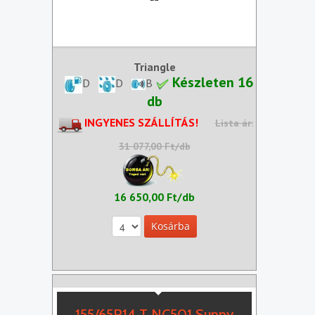
Triangle
Készleten 16
D
D
B
db
INGYENES SZÁLLÍTÁS!
Lista ár:
31 077,00 Ft/db
16 650,00 Ft/db
155/65R14 T NC501 Sunny