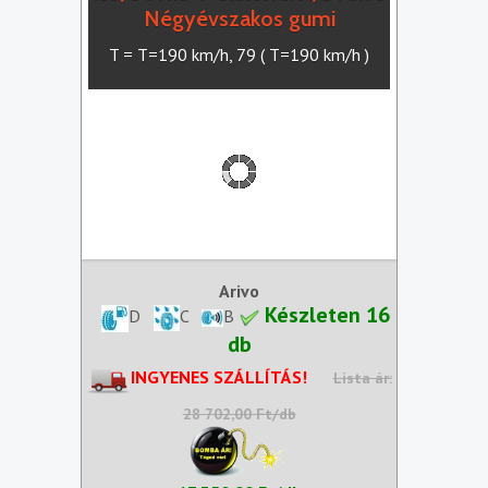
Négyévszakos gumi
T = T=190 km/h, 79 ( T=190 km/h )
Arivo
Készleten 16
D
C
B
db
INGYENES SZÁLLÍTÁS!
Lista ár:
28 702,00 Ft/db