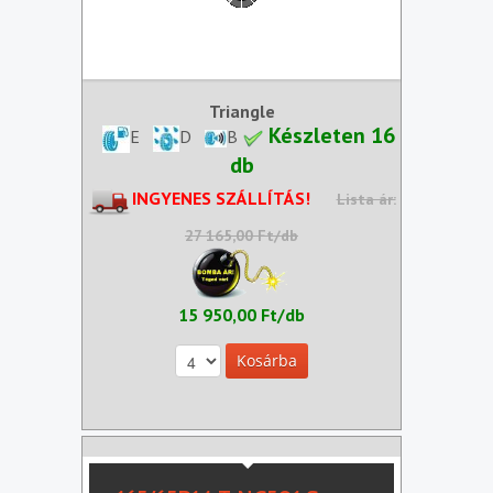
Triangle
Készleten 16
E
D
B
db
INGYENES SZÁLLÍTÁS!
Lista ár:
27 165,00 Ft/db
15 950,00 Ft/db