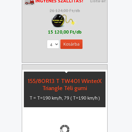
INGYENES SZÁLLÍTÁS!
Lista ár:
26 124,00 Ft/db
15 120,00 Ft/db
155/80R13 T TW401 WinterX
Triangle Téli gumi
T = T=190 km/h, 79 ( T=190 km/h )