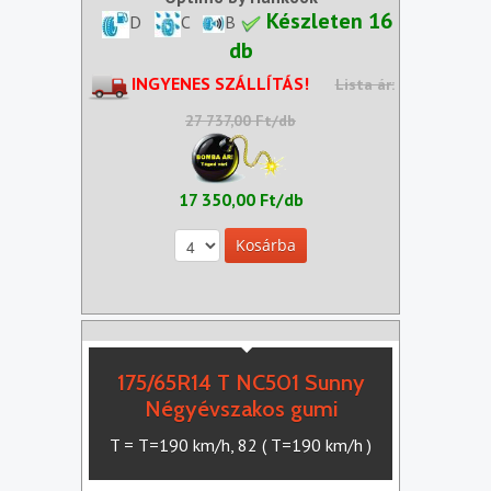
Készleten 16
D
C
B
db
INGYENES SZÁLLÍTÁS!
Lista ár:
27 737,00 Ft/db
17 350,00 Ft/db
175/65R14 T NC501 Sunny
Négyévszakos gumi
T = T=190 km/h, 82 ( T=190 km/h )