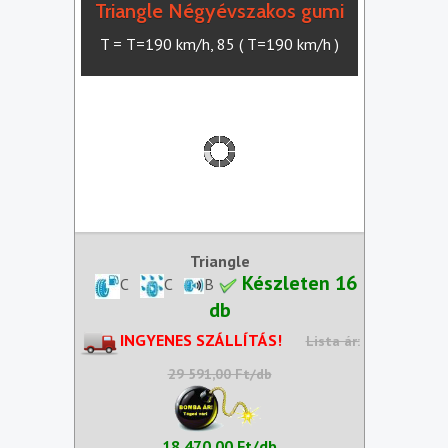
Triangle Négyévszakos gumi
T = T=190 km/h, 85 ( T=190 km/h )
Triangle
Készleten 16
C
C
B
db
INGYENES SZÁLLÍTÁS!
Lista ár:
29 591,00 Ft/db
18 470,00 Ft/db