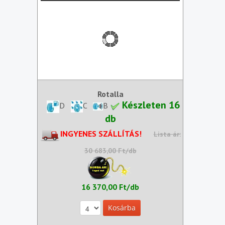
Rotalla
Készleten 16
D
C
B
db
INGYENES SZÁLLÍTÁS!
Lista ár:
30 683,00 Ft/db
16 370,00 Ft/db