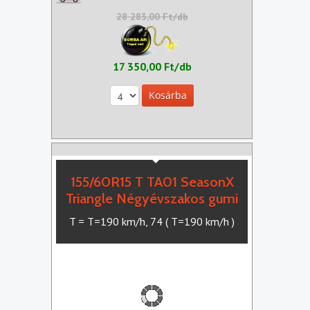
28 283,00 Ft/db
17 350,00 Ft/db
155/60R15 T TA01 SeasonX
Triangle Négyévszakos gumi
T = T=190 km/h, 74 ( T=190 km/h )