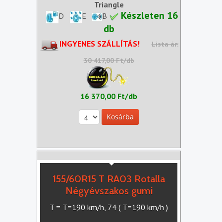
Triangle
Készleten 16
D
E
B
db
INGYENES SZÁLLÍTÁS!
Lista ár:
30 417,00 Ft/db
16 370,00 Ft/db
155/60R15 T RA03 Rotalla
Négyévszakos gumi
T = T=190 km/h, 74 ( T=190 km/h )