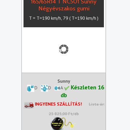
165/65R14 T NC501 Sunny
Négyévszakos gumi
T = T=190 km/h, 79 ( T=190 km/h )
Sunny
Készleten 16
D
D
A
db
INGYENES SZÁLLÍTÁS!
Lista ár:
23 825,00 Ft/db