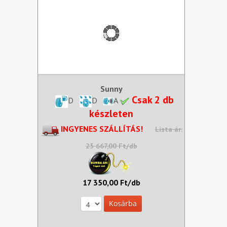
Sunny
Csak 2 db
D
D
A
készleten
INGYENES SZÁLLÍTÁS!
Lista ár:
25 667,00 Ft/db
17 350,00 Ft/db