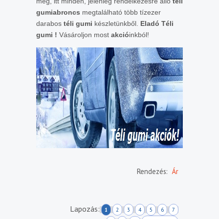
meg, itt minden, jelenleg rendelkezésre álló
téli
gumiabroncs
megtalálható több tízezer
darabos
téli gumi
készletünkből.
Eladó
Téli
gumi !
Vásároljon most
akció
inkból!
Rendezés:
Ár
Lapozás:
1
2
3
4
5
6
7