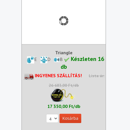
Triangle
Készleten 16
E
D
B
db
INGYENES SZÁLLÍTÁS!
Lista ár:
26 683,00 Ft/db
17 350,00 Ft/db