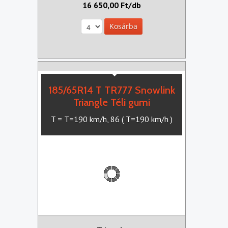
16 650,00 Ft/db
185/65R14 T TR777 Snowlink
Triangle Téli gumi
T = T=190 km/h, 86 ( T=190 km/h )