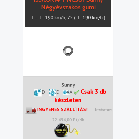
Négyévszakos gumi
T = T=190 km/h, 75 ( T=190 km/h )
Sunny
Csak 3 db
D
D
A
készleten
INGYENES SZÁLLÍTÁS!
Lista ár:
22 454,00 Ft/db