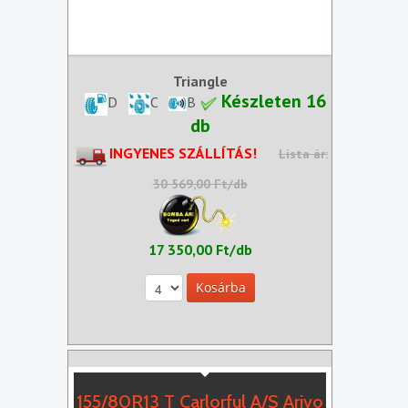
Triangle
Készleten 16
D
C
B
db
INGYENES SZÁLLÍTÁS!
Lista ár:
30 569,00 Ft/db
17 350,00 Ft/db
155/80R13 T Carlorful A/S Arivo