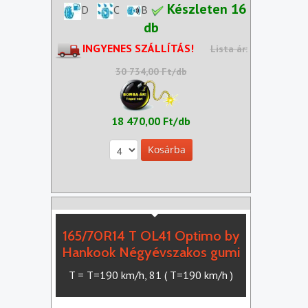
Készleten 16
D
C
B
db
INGYENES SZÁLLÍTÁS!
Lista ár:
30 734,00 Ft/db
18 470,00 Ft/db
165/70R14 T OL41 Optimo by
Hankook Négyévszakos gumi
T = T=190 km/h, 81 ( T=190 km/h )