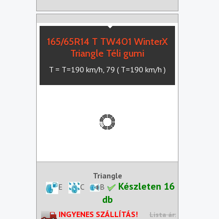
165/65R14 T TW401 WinterX
Triangle Téli gumi
T = T=190 km/h, 79 ( T=190 km/h )
Triangle
Készleten 16
E
C
B
db
INGYENES SZÁLLÍTÁS!
Lista ár: