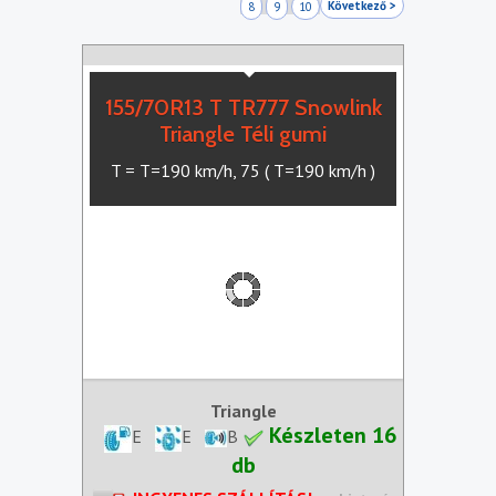
Következő >
8
9
10
155/70R13 T TR777 Snowlink
Triangle Téli gumi
T = T=190 km/h, 75 ( T=190 km/h )
Triangle
Készleten 16
E
E
B
db