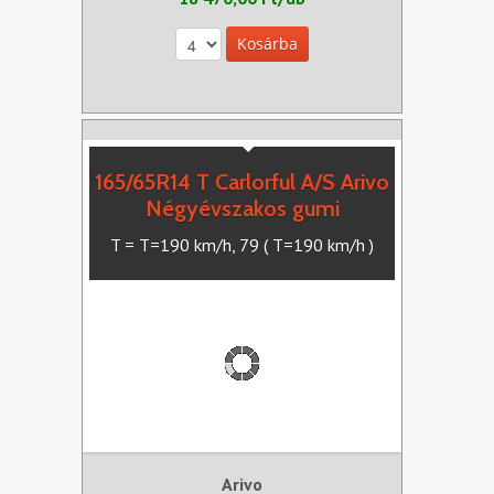
165/65R14 T Carlorful A/S Arivo
Négyévszakos gumi
T = T=190 km/h, 79 ( T=190 km/h )
Arivo