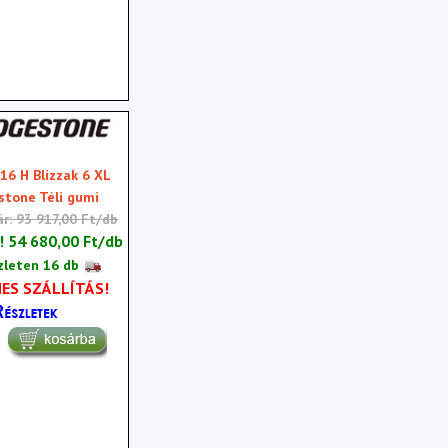
16 H Blizzak 6 XL
stone Téli gumi
ár: 93 917,00 Ft/db
r!
54 680,00 Ft/db
zleten 16 db
ES SZÁLLÍTÁS!