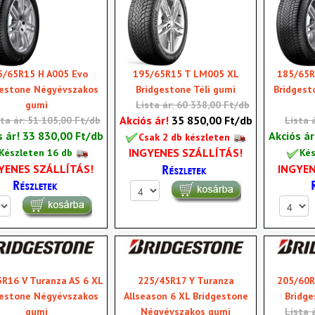
195/65R15 T LM005 XL
5/65R15 H A005 Evo
185/65R
Bridgestone Téli gumi
gestone Négyévszakos
Bridgest
Lista ár: 60 338,00 Ft/db
gumi
Akciós ár!
35 850,00 Ft/db
sta ár: 51 105,00 Ft/db
Lista 
s ár!
33 830,00 Ft/db
Akciós á
Csak 2 db készleten
INGYENES SZÁLLÍTÁS!
Készleten 16 db
Kés
YENES SZÁLLÍTÁS!
INGYEN
R16 V Turanza AS 6 XL
225/45R17 Y Turanza
205/60R
gestone Négyévszakos
Allseason 6 XL Bridgestone
Bridge
gumi
Négyévszakos gumi
Lista 