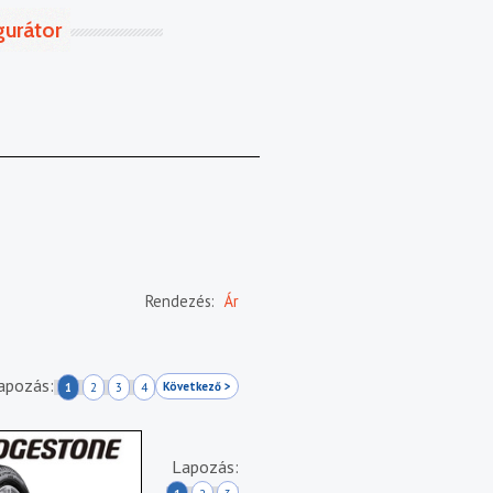
gurátor
Rendezés:
Ár
apozás:
Következő >
1
2
3
4
Lapozás: