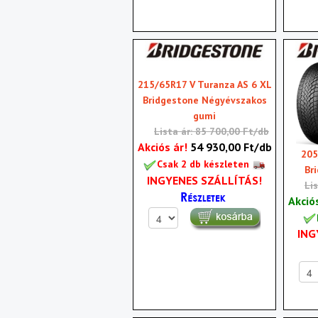
215/65R17 V Turanza AS 6 XL
Bridgestone Négyévszakos
gumi
Lista ár: 85 700,00 Ft/db
Akciós ár!
54 930,00 Ft/db
205
Csak 2 db készleten
Br
INGYENES SZÁLLÍTÁS!
Li
Akció
ING