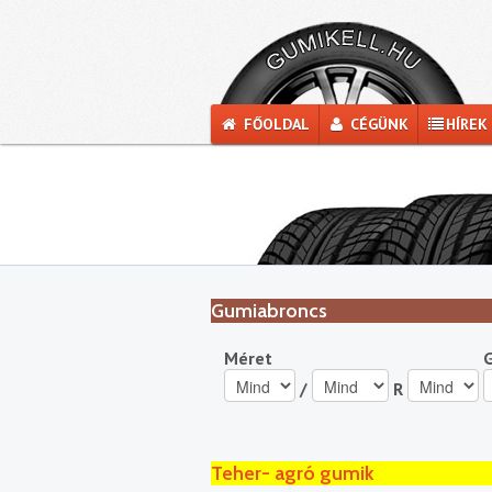
FŐOLDAL
CÉGÜNK
HÍREK
Gumiabroncs
Méret
/
R
Teher- agró gumik