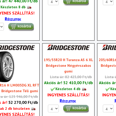
s ár!
47 440,00 Ft/db
Készleten 8 db
YENES SZÁLLÍTÁS!
195/55R20 H Turanza AS 6 XL
205/60R16
Bridgestone Négyévszakos
Bridgest
gumi
Lista ár: 82 423,00 Ft/db
Lista 
Akciós ár!
52 410,00 Ft/db
Akciós á
R16 H LM005DG XL RFT
Készleten 4 db
Kés
Bridgestone Téli gumi
INGYENES SZÁLLÍTÁS!
INGYEN
ta ár: 125 946,00 Ft/db
s ár!
52 270,00 Ft/db
ak 2 db készleten
YENES SZÁLLÍTÁS!