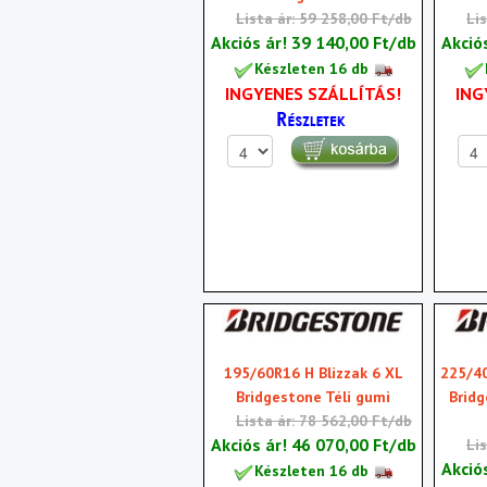
Lista ár: 59 258,00 Ft/db
Li
Akciós ár!
39 140,00 Ft/db
Akció
Készleten 16 db
INGYENES SZÁLLÍTÁS!
ING
195/60R16 H Blizzak 6 XL
225/40
Bridgestone Téli gumi
Brid
Lista ár: 78 562,00 Ft/db
Akciós ár!
46 070,00 Ft/db
Li
Akció
Készleten 16 db