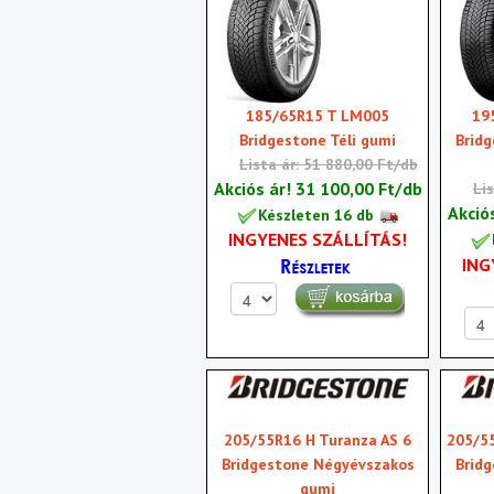
185/65R15 T LM005
19
Bridgestone Téli gumi
Brid
Lista ár: 51 880,00 Ft/db
Akciós ár!
31 100,00 Ft/db
Li
Akció
Készleten 16 db
INGYENES SZÁLLÍTÁS!
ING
205/55R16 H Turanza AS 6
205/55
Bridgestone Négyévszakos
Brid
gumi