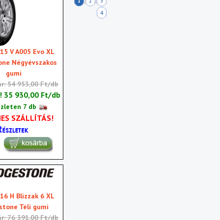
1
2
3
4
15 V A005 Evo XL
one Négyévszakos
gumi
ár: 54 953,00 Ft/db
r!
35 930,00 Ft/db
zleten 7 db
ES SZÁLLÍTÁS!
16 H Blizzak 6 XL
stone Téli gumi
ár: 76 391,00 Ft/db