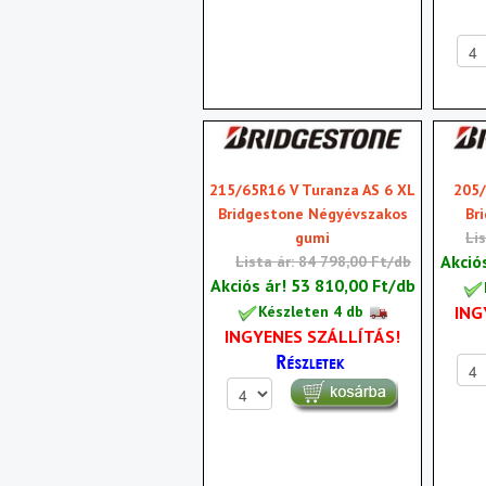
215/65R16 V Turanza AS 6 XL
205/
Bridgestone Négyévszakos
Br
gumi
Li
Akció
Lista ár: 84 798,00 Ft/db
Akciós ár!
53 810,00 Ft/db
ING
Készleten 4 db
INGYENES SZÁLLÍTÁS!