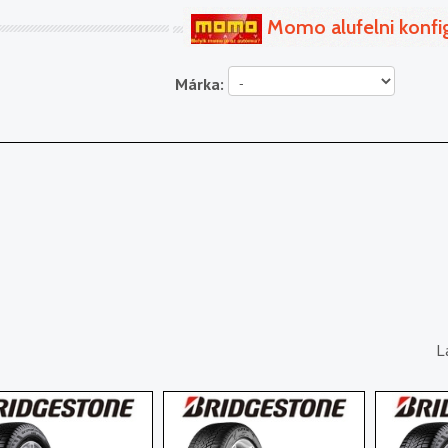
Momo alufelni konfi
Márka:
L