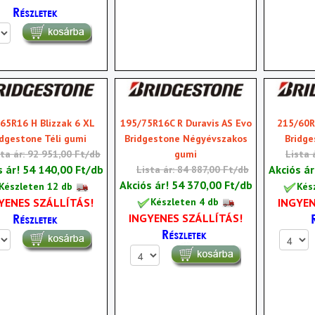
65R16 H Blizzak 6 XL
195/75R16C R Duravis AS Evo
215/60R
idgestone Téli gumi
Bridgestone Négyévszakos
Bridge
sta ár: 92 951,00 Ft/db
gumi
Lista 
s ár!
54 140,00 Ft/db
Akciós á
Lista ár: 84 887,00 Ft/db
Akciós ár!
54 370,00 Ft/db
Készleten 12 db
Kés
YENES SZÁLLÍTÁS!
INGYEN
Készleten 4 db
INGYENES SZÁLLÍTÁS!