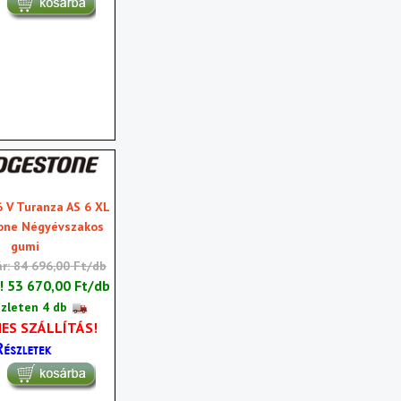
 V Turanza AS 6 XL
one Négyévszakos
gumi
ár: 84 696,00 Ft/db
r!
53 670,00 Ft/db
zleten 4 db
ES SZÁLLÍTÁS!