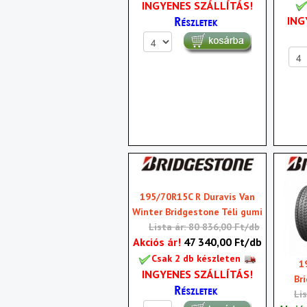
INGYENES SZÁLLÍTÁS!
ING
195/70R15C R Duravis Van
Winter Bridgestone Téli gumi
Lista ár: 80 836,00 Ft/db
Akciós ár!
47 340,00 Ft/db
Csak 2 db készleten
1
INGYENES SZÁLLÍTÁS!
Br
Li