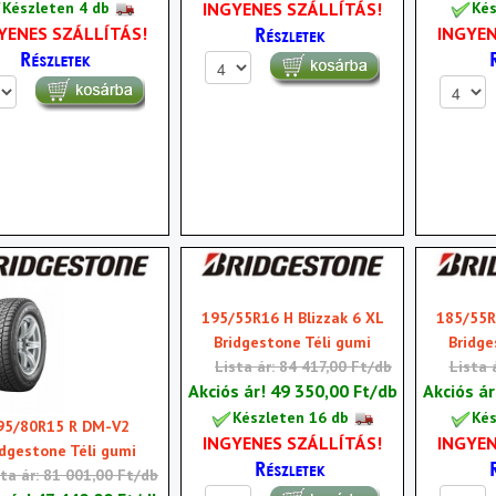
INGYENES SZÁLLÍTÁS!
Készleten 4 db
Kés
YENES SZÁLLÍTÁS!
INGYEN
195/55R16 H Blizzak 6 XL
185/55R
Bridgestone Téli gumi
Bridge
Lista ár: 84 417,00 Ft/db
Lista 
Akciós ár!
49 350,00 Ft/db
Akciós á
Készleten 16 db
Kés
95/80R15 R DM-V2
INGYENES SZÁLLÍTÁS!
INGYEN
idgestone Téli gumi
sta ár: 81 001,00 Ft/db