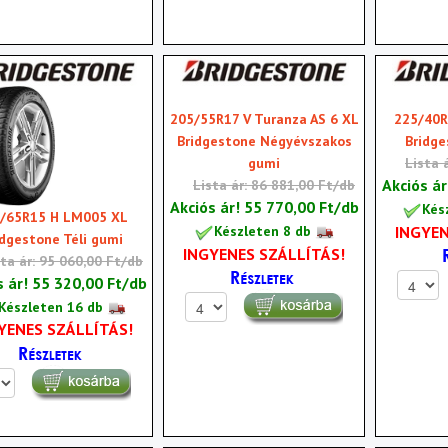
205/55R17 V Turanza AS 6 XL
225/40R
Bridgestone Négyévszakos
Bridge
gumi
Lista 
Akciós á
Lista ár: 86 881,00 Ft/db
Akciós ár!
55 770,00 Ft/db
Kés
/65R15 H LM005 XL
INGYEN
Készleten 8 db
idgestone Téli gumi
INGYENES SZÁLLÍTÁS!
sta ár: 95 060,00 Ft/db
s ár!
55 320,00 Ft/db
Készleten 16 db
YENES SZÁLLÍTÁS!