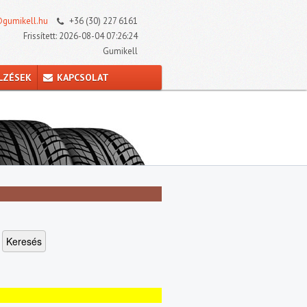
gumikell.hu
+36 (30) 227 6161
Frissített: 2026-08-04 07:26:24
Gumikell
LZÉSEK
KAPCSOLAT