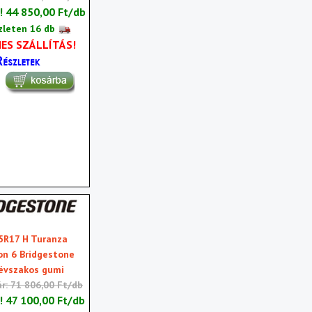
r!
44 850,00 Ft/db
zleten 16 db
ES SZÁLLÍTÁS!
5R17 H Turanza
on 6 Bridgestone
évszakos gumi
ár: 71 806,00 Ft/db
r!
47 100,00 Ft/db