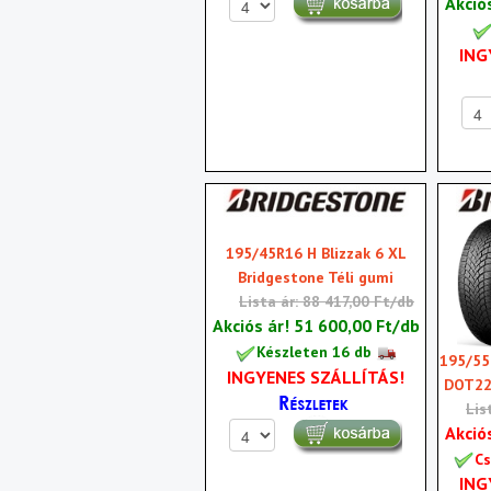
Akció
ING
195/45R16 H Blizzak 6 XL
Bridgestone Téli gumi
Lista ár: 88 417,00 Ft/db
Akciós ár!
51 600,00 Ft/db
Készleten 16 db
195/55
INGYENES SZÁLLÍTÁS!
DOT22 
Lis
Akció
Cs
ING