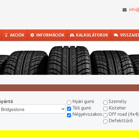
info@
AKCIÓK
INFORMÁCIÓK
KALKULÁTOROK
VISSZAJE
Gyártó
Nyári gumi
Személy
Téli gumi
Kisteher
Négyévszakos
Off road (4x4)
Defekttűrő