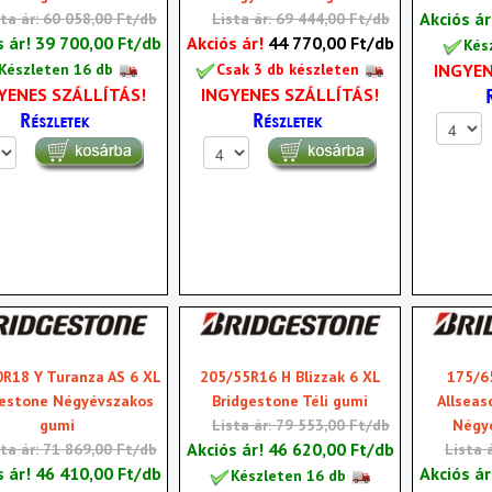
Akciós á
sta ár: 60 058,00 Ft/db
Lista ár: 69 444,00 Ft/db
s ár!
39 700,00 Ft/db
Akciós ár!
44 770,00 Ft/db
Kés
INGYEN
Készleten 16 db
Csak 3 db készleten
YENES SZÁLLÍTÁS!
INGYENES SZÁLLÍTÁS!
R18 Y Turanza AS 6 XL
205/55R16 H Blizzak 6 XL
175/6
gestone Négyévszakos
Bridgestone Téli gumi
Allseas
gumi
Lista ár: 79 553,00 Ft/db
Négy
Akciós ár!
46 620,00 Ft/db
sta ár: 71 869,00 Ft/db
Lista 
s ár!
46 410,00 Ft/db
Akciós á
Készleten 16 db