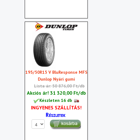
195/50R15 V BluResponse MFS
Dunlop Nyári gumi
Lista ár: 50 876,00 Ft/db
Akciós ár!
31 320,00 Ft/db
Készleten 16 db
INGYENES SZÁLLÍTÁS!