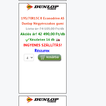
195/70R15C R Econodrive AS
Dunlop Négyévszakos gumi
Lista ár: 74 105,00 Ft/db
Akciós ár!
42 490,00 Ft/db
Készleten 16 db
INGYENES SZÁLLÍTÁS!