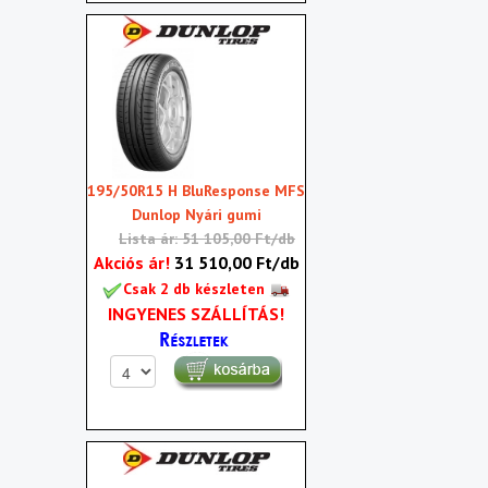
195/50R15 H BluResponse MFS
Dunlop Nyári gumi
Lista ár: 51 105,00 Ft/db
Akciós ár!
31 510,00 Ft/db
Csak 2 db készleten
INGYENES SZÁLLÍTÁS!