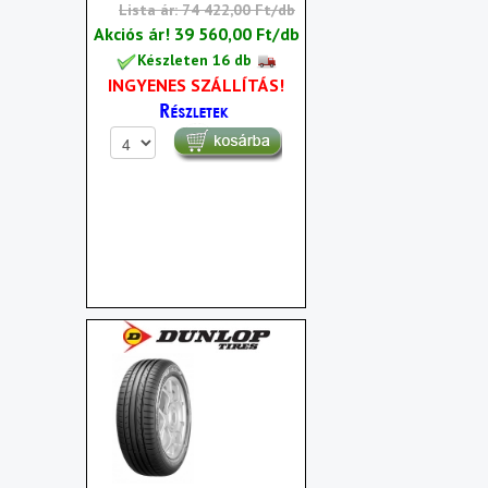
Lista ár: 74 422,00 Ft/db
Akciós ár!
39 560,00 Ft/db
Készleten 16 db
INGYENES SZÁLLÍTÁS!