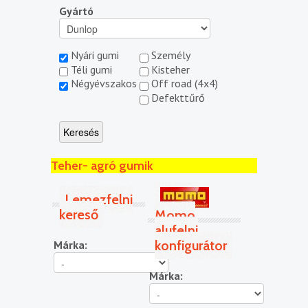
Gyártó
Nyári gumi
Személy
Téli gumi
Kisteher
Négyévszakos
Off road (4x4)
Defekttűrő
Teher- agró gumik
Lemezfelni
kereső
Momo
alufelni
konfigurátor
Márka:
Márka: