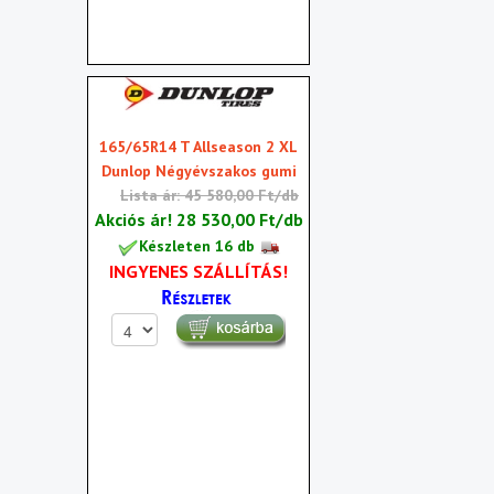
165/65R14 T Allseason 2 XL
Dunlop Négyévszakos gumi
Lista ár: 45 580,00 Ft/db
Akciós ár!
28 530,00 Ft/db
Készleten 16 db
INGYENES SZÁLLÍTÁS!