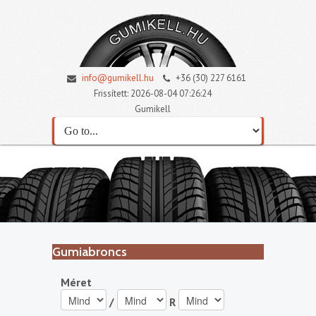
info@gumikell.hu
+36 (30) 227 6161
Frissített: 2026-08-04 07:26:24
Gumikell
Gumiabroncs
Méret
/
R