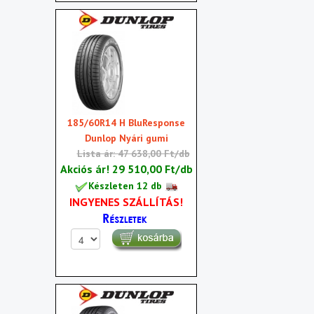
185/60R14 H BluResponse
Dunlop Nyári gumi
Lista ár: 47 638,00 Ft/db
Akciós ár!
29 510,00 Ft/db
Készleten 12 db
INGYENES SZÁLLÍTÁS!