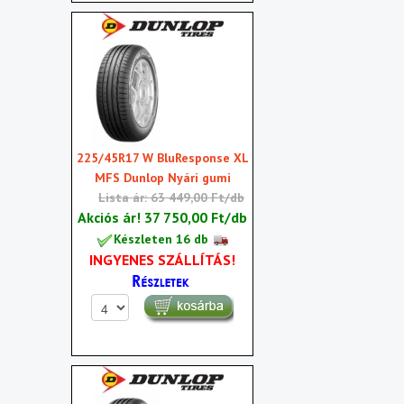
225/45R17 W BluResponse XL
MFS Dunlop Nyári gumi
Lista ár: 63 449,00 Ft/db
Akciós ár!
37 750,00 Ft/db
Készleten 16 db
INGYENES SZÁLLÍTÁS!