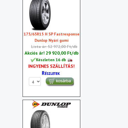
175/65R15 H SP Fastresponse
Dunlop Nyári gumi
Lista ár: 52 972,00 Ft/db
Akciós ár!
29 920,00 Ft/db
Készleten 16 db
INGYENES SZÁLLÍTÁS!