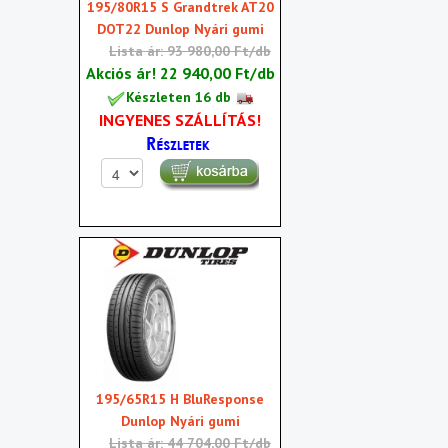
195/80R15 S Grandtrek AT20
DOT22 Dunlop Nyári gumi
Lista ár: 93 980,00 Ft/db
Akciós ár!
22 940,00 Ft/db
Készleten 16 db
INGYENES SZÁLLÍTÁS!
195/65R15 H BluResponse
Dunlop Nyári gumi
Lista ár: 44 704,00 Ft/db