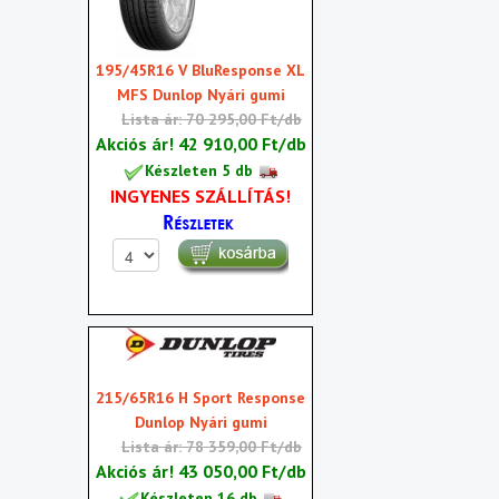
195/45R16 V BluResponse XL
MFS Dunlop Nyári gumi
Lista ár: 70 295,00 Ft/db
Akciós ár!
42 910,00 Ft/db
Készleten 5 db
INGYENES SZÁLLÍTÁS!
215/65R16 H Sport Response
Dunlop Nyári gumi
Lista ár: 78 359,00 Ft/db
Akciós ár!
43 050,00 Ft/db
Készleten 16 db