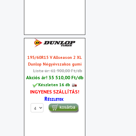
195/60R15 V Allseason 2 XL
Dunlop Négyévszakos gumi
Lista ár: 61 900,00 Ft/db
Akciós ár!
35 510,00 Ft/db
Készleten 16 db
INGYENES SZÁLLÍTÁS!