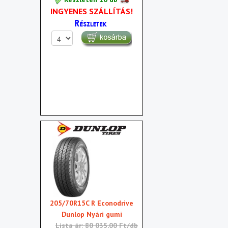
INGYENES SZÁLLÍTÁS!
205/70R15C R Econodrive
Dunlop Nyári gumi
Lista ár: 80 035,00 Ft/db