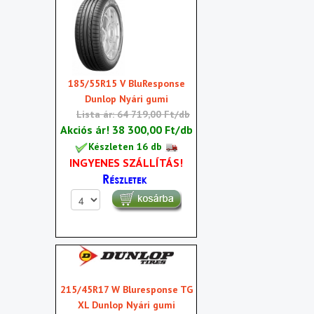
185/55R15 V BluResponse
Dunlop Nyári gumi
Lista ár: 64 719,00 Ft/db
Akciós ár!
38 300,00 Ft/db
Készleten 16 db
INGYENES SZÁLLÍTÁS!
215/45R17 W Bluresponse TG
XL Dunlop Nyári gumi