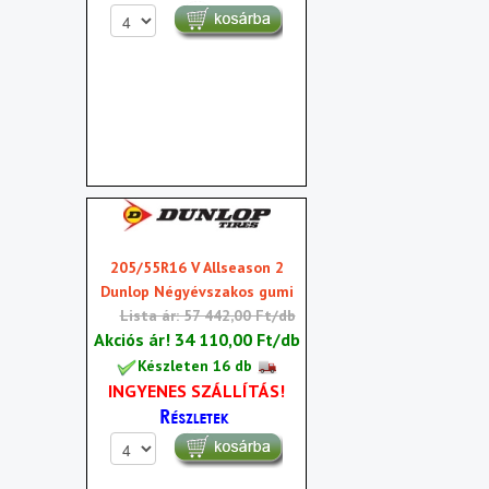
205/55R16 V Allseason 2
Dunlop Négyévszakos gumi
Lista ár: 57 442,00 Ft/db
Akciós ár!
34 110,00 Ft/db
Készleten 16 db
INGYENES SZÁLLÍTÁS!