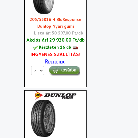
205/55R16 H BluResponse
Dunlop Nyári gumi
Lista ár: 50 597,00 Ft/db
Akciós ár!
29 920,00 Ft/db
Készleten 16 db
INGYENES SZÁLLÍTÁS!