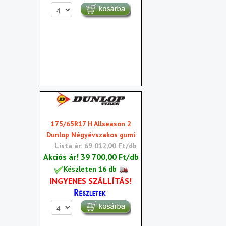
175/65R17 H Allseason 2
Dunlop Négyévszakos gumi
Lista ár: 69 012,00 Ft/db
Akciós ár!
39 700,00 Ft/db
Készleten 16 db
INGYENES SZÁLLÍTÁS!