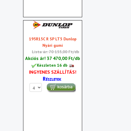
195R15C R SP LT5 Dunlop
Nyári gumi
Lista ár: 70 155,00 Ft/db
Akciós ár!
37 470,00 Ft/db
Készleten 16 db
INGYENES SZÁLLÍTÁS!