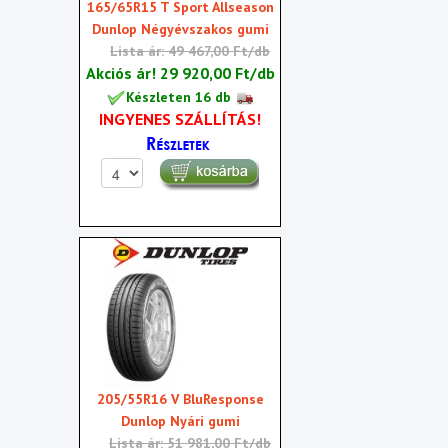
165/65R15 T Sport Allseason
Dunlop Négyévszakos gumi
Lista ár: 49 467,00 Ft/db
Akciós ár!
29 920,00 Ft/db
Készleten 16 db
INGYENES SZÁLLÍTÁS!
205/55R16 V BluResponse
Dunlop Nyári gumi
Lista ár: 51 981,00 Ft/db