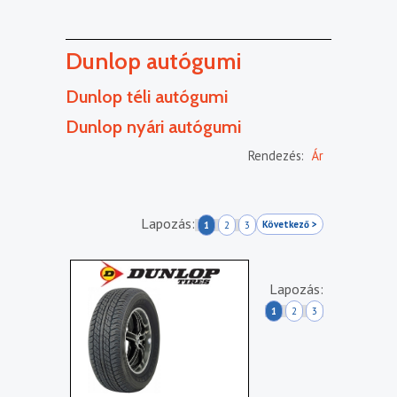
Dunlop autógumi
Dunlop téli autógumi
Dunlop nyári autógumi
Rendezés:
Ár
Lapozás:
Következő >
1
2
3
Lapozás:
1
2
3