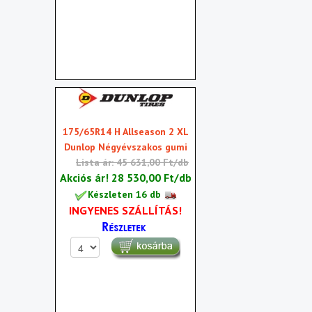
175/65R14 H Allseason 2 XL
Dunlop Négyévszakos gumi
Lista ár: 45 631,00 Ft/db
Akciós ár!
28 530,00 Ft/db
Készleten 16 db
INGYENES SZÁLLÍTÁS!