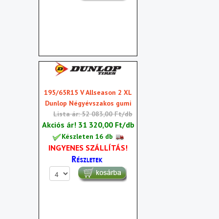
195/65R15 V Allseason 2 XL
Dunlop Négyévszakos gumi
Lista ár: 52 083,00 Ft/db
Akciós ár!
31 320,00 Ft/db
Készleten 16 db
INGYENES SZÁLLÍTÁS!