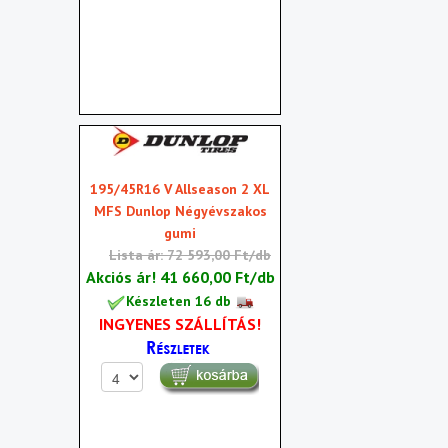
195/45R16 V Allseason 2 XL
MFS Dunlop Négyévszakos
gumi
Lista ár: 72 593,00 Ft/db
Akciós ár!
41 660,00 Ft/db
Készleten 16 db
INGYENES SZÁLLÍTÁS!