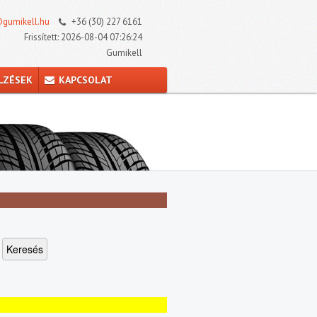
gumikell.hu
+36 (30) 227 6161
Frissített: 2026-08-04 07:26:24
Gumikell
LZÉSEK
KAPCSOLAT