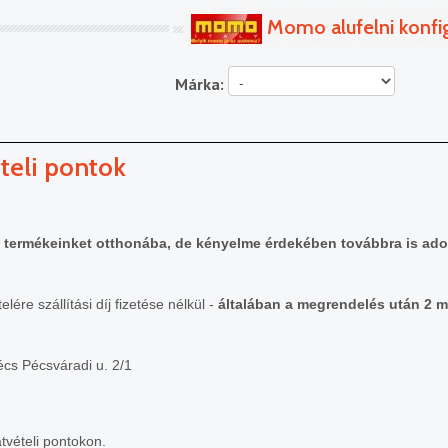
Momo alufelni konfi
Márka:
viteli pontok
k termékeinket otthonába, de kényelme érdekében továbbra is adot
ére szállítási díj fizetése nélkül -
általában a megrendelés után 2 
écs Pécsváradi u. 2/1
átvételi pontokon.