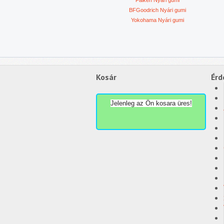
Falken Nyári gumi
BFGoodrich Nyári gumi
Yokohama Nyári gumi
Kosár
Érd
Jelenleg az Ön kosara üres!