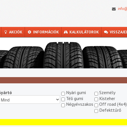
info@
AKCIÓK
INFORMÁCIÓK
KALKULÁTOROK
VISSZAJE
Gyártó
Nyári gumi
Személy
Téli gumi
Kisteher
Négyévszakos
Off road (4x4)
Defekttűrő