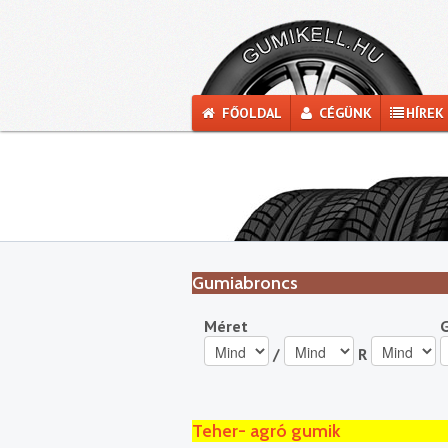
FŐOLDAL
CÉGÜNK
HÍREK
Gumiabroncs
Méret
/
R
Teher- agró gumik