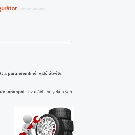
gurátor
t a partnereinknél való átvétel
munkanappal
- az alábbi helyeken van