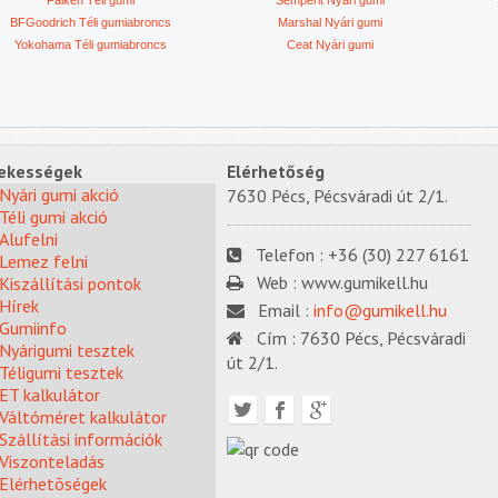
Falken Téli gumi
Semperit Nyári gumi
BFGoodrich Téli gumiabroncs
Marshal Nyári gumi
Yokohama Téli gumiabroncs
Ceat Nyári gumi
ekességek
Elérhetőség
Nyári gumi akció
7630 Pécs, Pécsváradi út 2/1.
Téli gumi akció
Alufelni
Telefon :
+36 (30) 227 6161
Lemez felni
Web :
www.gumikell.hu
Kiszállítási pontok
Hírek
Email :
info@gumikell.hu
Gumiinfo
Cím :
7630 Pécs, Pécsváradi
Nyárigumi tesztek
út 2/1.
Téligumi tesztek
ET kalkulátor
Váltóméret kalkulátor
Szállítási információk
Viszonteladás
Elérhetõségek