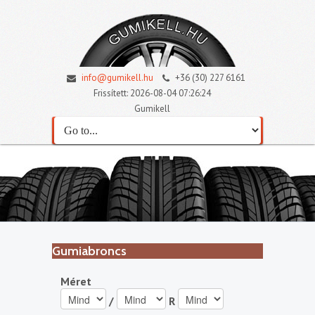
info@gumikell.hu
+36 (30) 227 6161
Frissített: 2026-08-04 07:26:24
Gumikell
Gumiabroncs
Méret
/
R