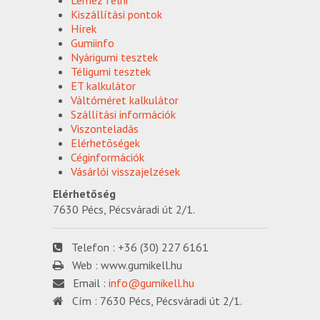
Lemez felni
Kiszállítási pontok
Hírek
Gumiinfo
Nyárigumi tesztek
Téligumi tesztek
ET kalkulátor
Váltóméret kalkulátor
Szállítási információk
Viszonteladás
Elérhetõségek
Céginformációk
Vásárlói visszajelzések
Elérhetőség
7630 Pécs, Pécsváradi út 2/1.
Telefon :
+36 (30) 227 6161
Web :
www.gumikell.hu
Email :
info@gumikell.hu
Cím :
7630 Pécs, Pécsváradi út 2/1.