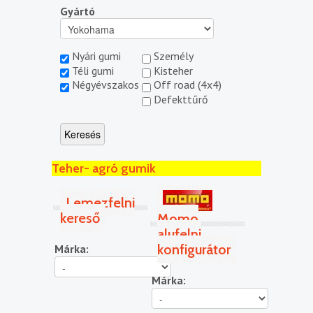
Gyártó
Nyári gumi
Személy
Téli gumi
Kisteher
Négyévszakos
Off road (4x4)
Defekttűrő
Teher- agró gumik
Lemezfelni
kereső
Momo
alufelni
konfigurátor
Márka:
Márka: