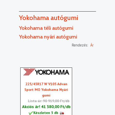
Yokohama autógumi
Yokohama téli autógumi
Yokohama nyári autógumi
Rendezés:
Ár
225/45R17 W V105 Advan
Sport MO Yokohama Nyári
gumi
Lista ár: 90 919,00 Ft/db
Akciós ár!
41 380,00 Ft/db
Készleten 5 db