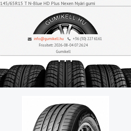
145/65R15 T N-Blue HD Plus Nexen Nyári gumi
info@gumikell.hu
+36 (30) 227 6161
Frissített: 2026-08-04 07:26:24
Gumikell