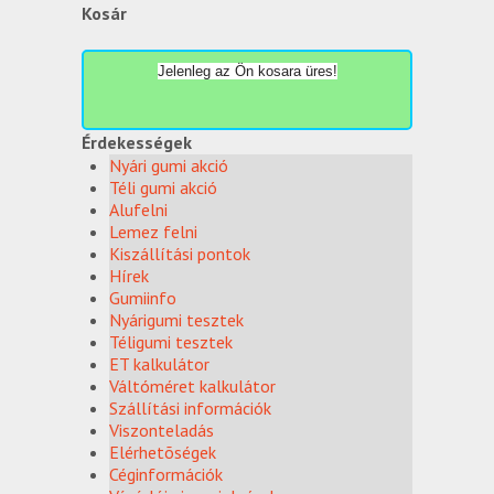
Kosár
Jelenleg az Ön kosara üres!
Érdekességek
Nyári gumi akció
Téli gumi akció
Alufelni
Lemez felni
Kiszállítási pontok
Hírek
Gumiinfo
Nyárigumi tesztek
Téligumi tesztek
ET kalkulátor
Váltóméret kalkulátor
Szállítási információk
Viszonteladás
Elérhetõségek
Céginformációk