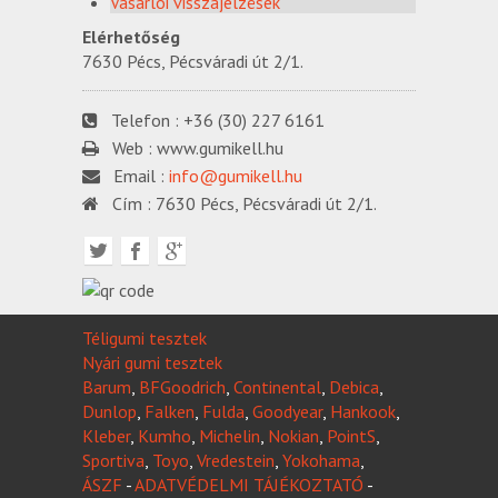
Vásárlói visszajelzések
Elérhetőség
7630 Pécs, Pécsváradi út 2/1.
Telefon :
+36 (30) 227 6161
Web :
www.gumikell.hu
Email :
info@gumikell.hu
Cím :
7630 Pécs, Pécsváradi út 2/1.
Téligumi tesztek
Nyári gumi tesztek
Barum
,
BFGoodrich
,
Continental
,
Debica
,
Dunlop
,
Falken
,
Fulda
,
Goodyear
,
Hankook
,
Kleber
,
Kumho
,
Michelin
,
Nokian
,
PointS
,
Sportiva
,
Toyo
,
Vredestein
,
Yokohama
,
ÁSZF
-
ADATVÉDELMI TÁJÉKOZTATÓ
-