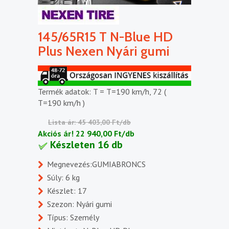
145/65R15 T N-Blue HD
Plus Nexen Nyári gumi
Termék adatok: T = T=190 km/h, 72 (
T=190 km/h )
Lista ár: 45 403,00 Ft/db
Akciós ár!
22 940,00 Ft/db
Készleten 16 db
Megnevezés:GUMIABRONCS
Súly: 6 kg
Készlet: 17
Szezon: Nyári gumi
Típus: Személy