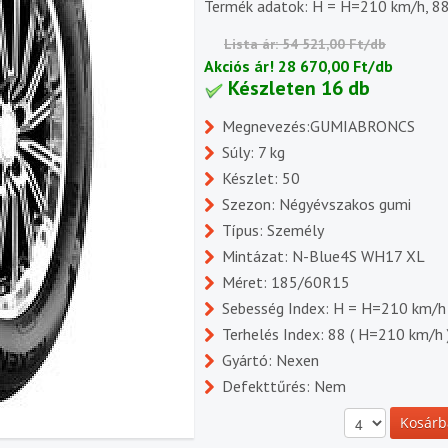
Termék adatok: H = H=210 km/h, 88
Lista ár: 54 521,00 Ft/db
Akciós ár!
28 670,00 Ft/db
Készleten 16 db
Megnevezés:GUMIABRONCS
Súly: 7 kg
Készlet: 50
Szezon: Négyévszakos gumi
Típus: Személy
Mintázat: N-Blue4S WH17 XL
Méret: 185/60R15
Sebesség Index: H = H=210 km/h
Terhelés Index: 88 ( H=210 km/h 
Gyártó: Nexen
Defekttűrés: Nem