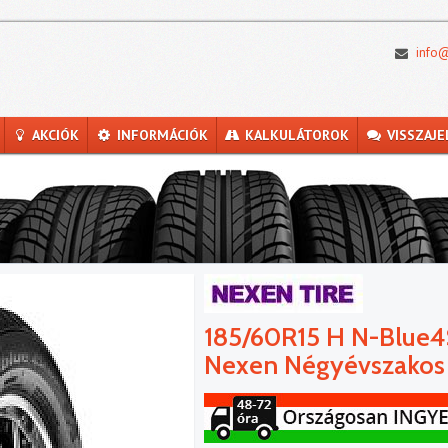
info@
AKCIÓK
INFORMÁCIÓK
KALKULÁTOROK
VISSZAJE
185/60R15 H N-Blue
Nexen Négyévszakos