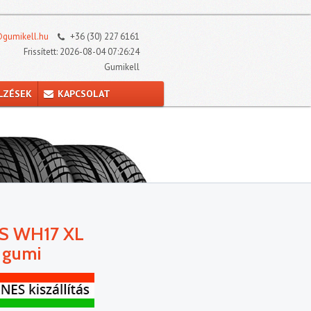
gumikell.hu
+36 (30) 227 6161
Frissített: 2026-08-04 07:26:24
Gumikell
LZÉSEK
KAPCSOLAT
4S WH17 XL
 gumi