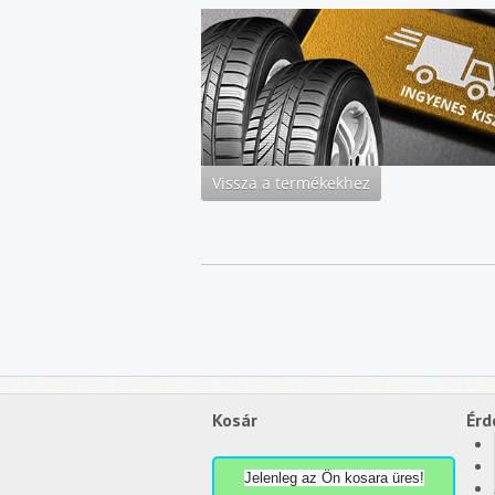
Kosár
Érd
Jelenleg az Ön kosara üres!