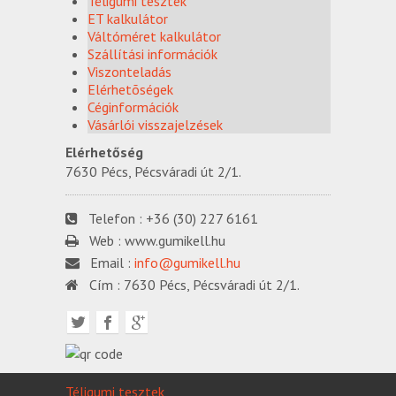
Téligumi tesztek
ET kalkulátor
Váltóméret kalkulátor
Szállítási információk
Viszonteladás
Elérhetõségek
Céginformációk
Vásárlói visszajelzések
Elérhetőség
7630 Pécs, Pécsváradi út 2/1.
Telefon :
+36 (30) 227 6161
Web :
www.gumikell.hu
Email :
info@gumikell.hu
Cím :
7630 Pécs, Pécsváradi út 2/1.
Téligumi tesztek