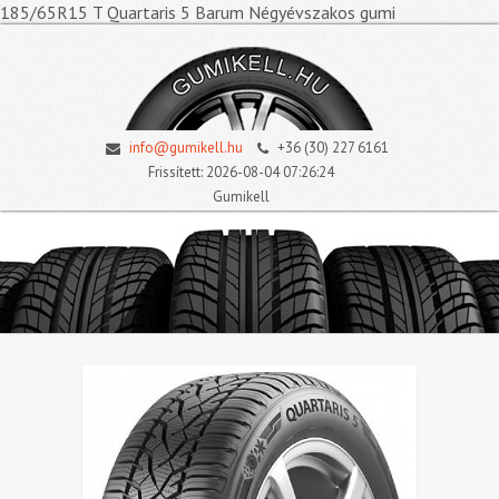
185/65R15 T Quartaris 5 Barum Négyévszakos gumi
info@gumikell.hu
+36 (30) 227 6161
Frissített: 2026-08-04 07:26:24
Gumikell