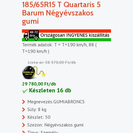
185/65R15 T Quartaris 5
Barum Négyévszakos
gumi
Termék adatok: T = T=190 km/h, 88 (
T=190 km/h )
Lista ár: 38 570,00 Ft/db
29 780,00 Ft/db
Készleten 16 db
Megnevezés:GUMIABRONCS
Súly: 8 kg
Készlet: 50
Szezon: Négyévszakos gumi
Típus: Személy