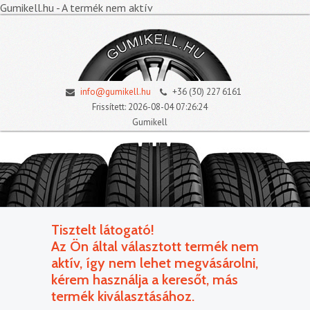
Gumikell.hu - A termék nem aktív
info@gumikell.hu
+36 (30) 227 6161
Frissített: 2026-08-04 07:26:24
Gumikell
Tisztelt látogató!
Az Ön által választott termék nem
aktív, így nem lehet megvásárolni,
kérem használja a keresőt, más
termék kiválasztásához.