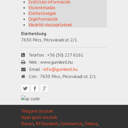
Szállítási információk
Viszonteladás
Elérhetõségek
Céginformációk
Vásárlói visszajelzések
Elérhetőség
7630 Pécs, Pécsváradi út 2/1.
Telefon :
+36 (30) 227 6161
Web :
www.gumikell.hu
Email :
info@gumikell.hu
Cím :
7630 Pécs, Pécsváradi út 2/1.
Téligumi tesztek
Nyári gumi tesztek
Barum
,
BFGoodrich
,
Continental
,
Debica
,