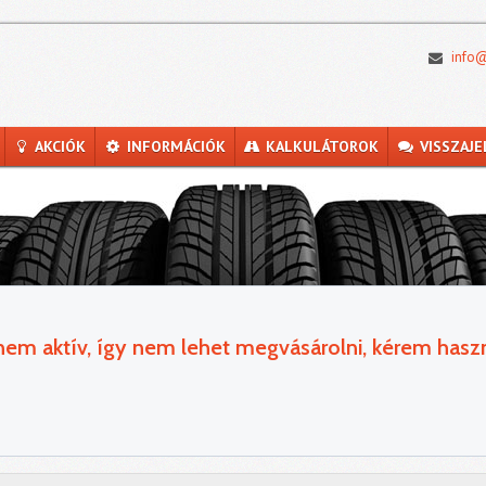
info@
AKCIÓK
INFORMÁCIÓK
KALKULÁTOROK
VISSZAJE
 nem aktív, így nem lehet megvásárolni, kérem haszn