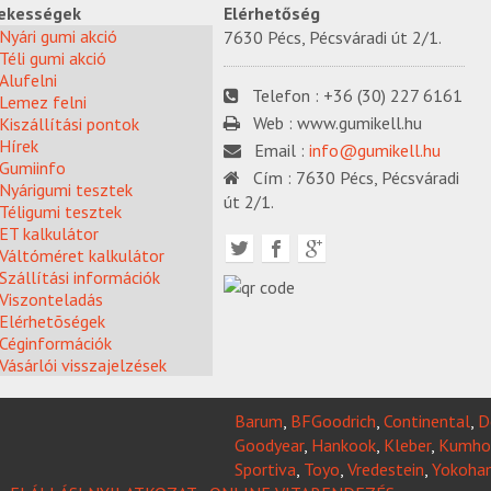
ekességek
Elérhetőség
Nyári gumi akció
7630 Pécs, Pécsváradi út 2/1.
Téli gumi akció
Alufelni
Telefon :
+36 (30) 227 6161
Lemez felni
Web :
www.gumikell.hu
Kiszállítási pontok
Hírek
Email :
info@gumikell.hu
Gumiinfo
Cím :
7630 Pécs, Pécsváradi
Nyárigumi tesztek
út 2/1.
Téligumi tesztek
ET kalkulátor
Váltóméret kalkulátor
Szállítási információk
Viszonteladás
Elérhetõségek
Céginformációk
Vásárlói visszajelzések
Barum
,
BFGoodrich
,
Continental
,
D
Goodyear
,
Hankook
,
Kleber
,
Kumho
Sportiva
,
Toyo
,
Vredestein
,
Yokoha