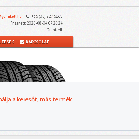
gumikell.hu
+36 (30) 227 6161
Frissített: 2026-08-04 07:26:24
Gumikell
LZÉSEK
KAPCSOLAT
álja a keresőt, más termék