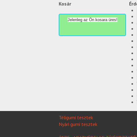
Kosár
Érd
Jelenleg az Ön kosara üres!
Téligumi tesztek
Nyári gumi tesztek