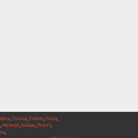
ebica
,
Dunlop
,
Falken
,
Fulda
,
,
Michelin
,
Nokian
,
PointS
,
ma
,