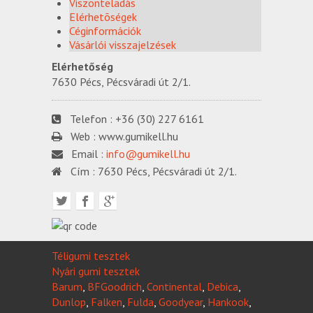
Viszonteladás
Elérhetõségek
Céginformációk
Vásárlói visszajelzések
Elérhetőség
7630 Pécs, Pécsváradi út 2/1.
Telefon :
+36 (30) 227 6161
Web :
www.gumikell.hu
Email :
info@gumikell.hu
Cím :
7630 Pécs, Pécsváradi út 2/1.
Téligumi tesztek
Nyári gumi tesztek
Barum
,
BFGoodrich
,
Continental
,
Debica
,
Dunlop
,
Falken
,
Fulda
,
Goodyear
,
Hankook
,