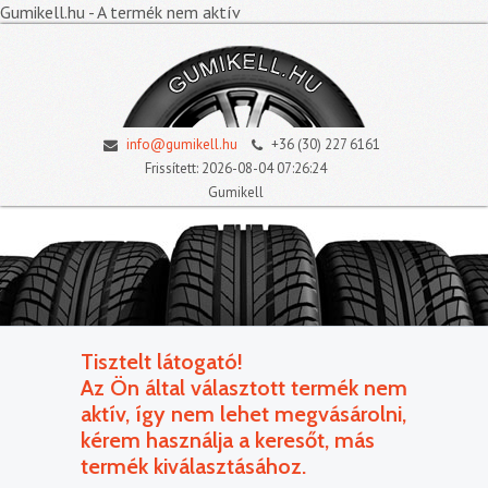
Gumikell.hu - A termék nem aktív
info@gumikell.hu
+36 (30) 227 6161
Frissített: 2026-08-04 07:26:24
Gumikell
Tisztelt látogató!
Az Ön által választott termék nem
aktív, így nem lehet megvásárolni,
kérem használja a keresőt, más
termék kiválasztásához.