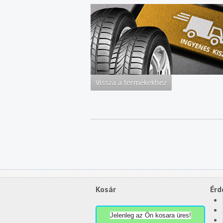
Kosár
Érd
Jelenleg az Ön kosara üres!