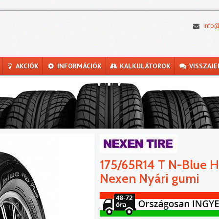
info@
AKCIÓK
INFORMÁCIÓK
KALKULÁTOROK
VISSZAJE
175/65R14 T N-Blue H
Nexen Nyári gumi