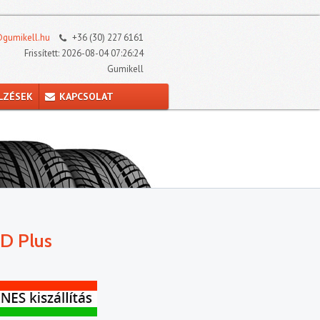
gumikell.hu
+36 (30) 227 6161
Frissített: 2026-08-04 07:26:24
Gumikell
LZÉSEK
KAPCSOLAT
D Plus