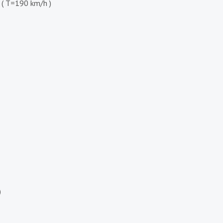
 ( T=190 km/h )
)