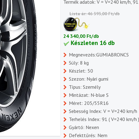
Termék adatok: V = V=240 km/h, 91
Lista ár: 46 393,00 Ft/db
24 340,00 Ft/db
Készleten 16 db
Megnevezés:GUMIABRONCS
Súly: 8 kg
Készlet: 50
Szezon: Nyári gumi
Típus: Személy
Mintázat: N-blue S
Méret: 205/55R16
Sebesség Index: V = V=240 km/h
Terhelés Index: 91 ( V=240 km/h 
Gyártó: Nexen
Defekttűrés: Nem