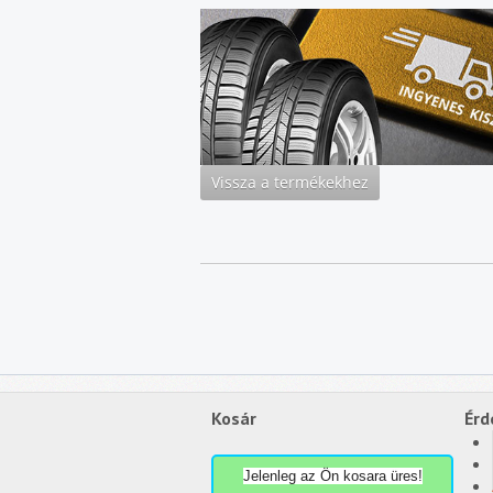
Kosár
Érd
Jelenleg az Ön kosara üres!