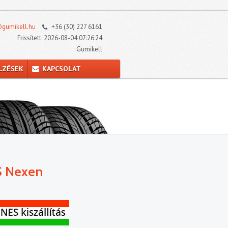
gumikell.hu
+36 (30) 227 6161
Frissített: 2026-08-04 07:26:24
Gumikell
LZÉSEK
KAPCSOLAT
S Nexen