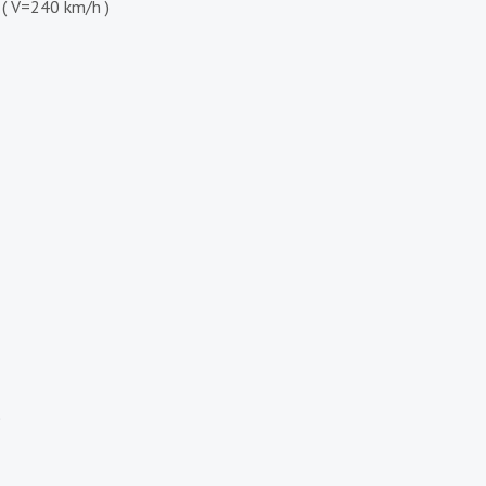
 ( V=240 km/h )
)