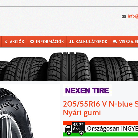
info@
AKCIÓK
INFORMÁCIÓK
KALKULÁTOROK
VISSZAJE
205/55R16 V N-blue 
Nyári gumi