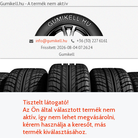
Gumikell.hu - A termék nem aktív
info@gumikell.hu
+36 (30) 227 6161
Frissített: 2026-08-04 07:26:24
Gumikell
Tisztelt látogató!
Az Ön által választott termék nem
aktív, így nem lehet megvásárolni,
kérem használja a keresőt, más
termék kiválasztásához.