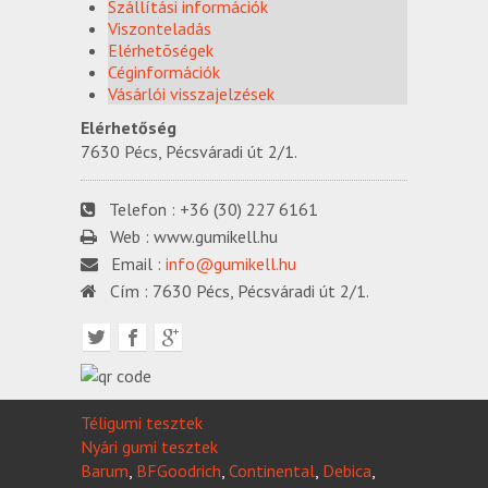
Szállítási információk
Viszonteladás
Elérhetõségek
Céginformációk
Vásárlói visszajelzések
Elérhetőség
7630 Pécs, Pécsváradi út 2/1.
Telefon :
+36 (30) 227 6161
Web :
www.gumikell.hu
Email :
info@gumikell.hu
Cím :
7630 Pécs, Pécsváradi út 2/1.
Téligumi tesztek
Nyári gumi tesztek
Barum
,
BFGoodrich
,
Continental
,
Debica
,