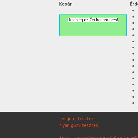
Kosár
Érd
Jelenleg az Ön kosara üres!
Téligumi tesztek
Nyári gumi tesztek