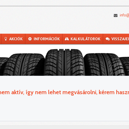
info@
AKCIÓK
INFORMÁCIÓK
KALKULÁTOROK
VISSZAJE
 nem aktív, így nem lehet megvásárolni, kérem haszn