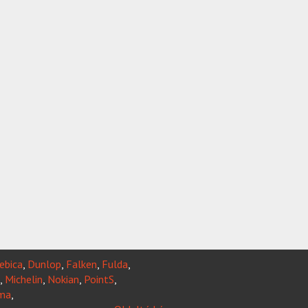
ebica
,
Dunlop
,
Falken
,
Fulda
,
,
Michelin
,
Nokian
,
PointS
,
ma
,