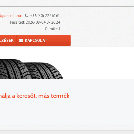
gumikell.hu
+36 (30) 227 6161
Frissített: 2026-08-04 07:26:24
Gumikell
LZÉSEK
KAPCSOLAT
álja a keresőt, más termék