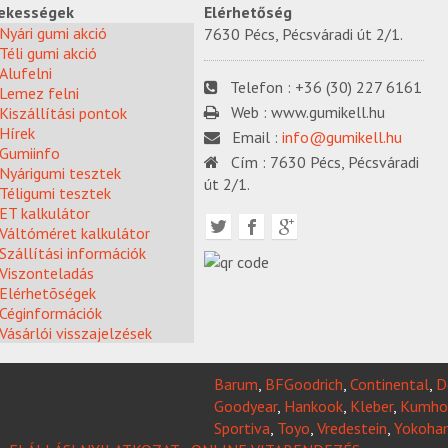
ekességek
Elérhetőség
Nyári gumi akció
7630 Pécs, Pécsváradi út 2/1.
Téli gumi akció
Alufelni
Telefon :
+36 (30) 227 6161
Lemez felni
Web :
www.gumikell.hu
Kiszállítási pontok
Hírek
Email :
info@gumikell.hu
Gumiinfo
Cím :
7630 Pécs, Pécsváradi
Nyárigumi tesztek
út 2/1.
Téligumi tesztek
ET kalkulátor
Váltóméret kalkulátor
Szállítási információk
Viszonteladás
Elérhetõségek
Céginformációk
Vásárlói visszajelzések
Barum
,
BFGoodrich
,
Continental
,
D
Goodyear
,
Hankook
,
Kleber
,
Kumho
Sportiva
,
Toyo
,
Vredestein
,
Yokoha