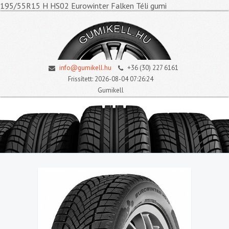
195/55R15 H HS02 Eurowinter Falken Téli gumi
info@gumikell.hu
+36 (30) 227 6161
Frissített: 2026-08-04 07:26:24
Gumikell