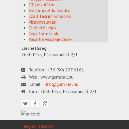
ET kalkulátor
Váltóméret kalkulátor
Szállítási információk
Viszonteladás
Elérhetõségek
Céginformációk
Vásárlói visszajelzések
Elérhetőség
7630 Pécs, Pécsváradi út 2/1.
Telefon :
+36 (30) 227 6161
Web :
www.gumikell.hu
Email :
info@gumikell.hu
Cím :
7630 Pécs, Pécsváradi út 2/1.
Téligumi tesztek