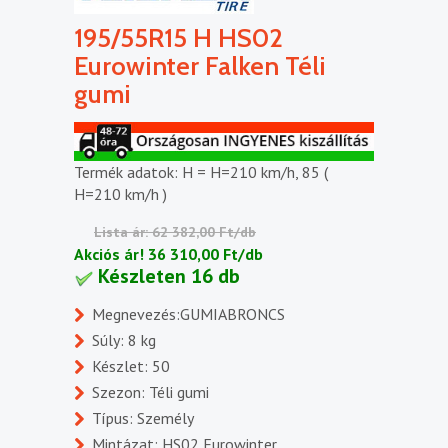
195/55R15 H HS02
Eurowinter Falken Téli
gumi
Termék adatok: H = H=210 km/h, 85 (
H=210 km/h )
Lista ár: 62 382,00 Ft/db
Akciós ár!
36 310,00 Ft/db
Készleten 16 db
Megnevezés:GUMIABRONCS
Súly: 8 kg
Készlet: 50
Szezon: Téli gumi
Típus: Személy
Mintázat: HS02 Eurowinter