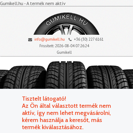
Gumikell.hu - A termék nem aktív
info@gumikell.hu
+36 (30) 227 6161
Frissített: 2026-08-04 07:26:24
Gumikell
Tisztelt látogató!
Az Ön által választott termék nem
aktív, így nem lehet megvásárolni,
kérem használja a keresőt, más
termék kiválasztásához.