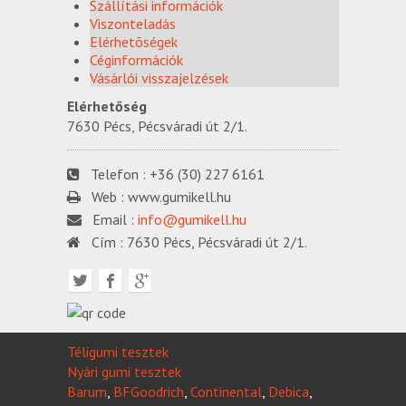
Szállítási információk
Viszonteladás
Elérhetõségek
Céginformációk
Vásárlói visszajelzések
Elérhetőség
7630 Pécs, Pécsváradi út 2/1.
Telefon :
+36 (30) 227 6161
Web :
www.gumikell.hu
Email :
info@gumikell.hu
Cím :
7630 Pécs, Pécsváradi út 2/1.
Téligumi tesztek
Nyári gumi tesztek
Barum
,
BFGoodrich
,
Continental
,
Debica
,