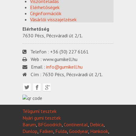
Viszonteladás
Elérhetõségek
Céginformációk
Vásárlói visszajelzések
Elérhetőség
7630 Pécs, Pécsváradi út 2/1.
Telefon :
+36 (30) 227 6161
Web :
www.gumikell.hu
Email :
info@gumikell.hu
Cím :
7630 Pécs, Pécsváradi út 2/1.
Téligumi tesztek
Nyári gumi tesztek
Barum
,
BFGoodrich
,
Continental
,
Debica
,
Dunlop
,
Falken
,
Fulda
,
Goodyear
,
Hankook
,