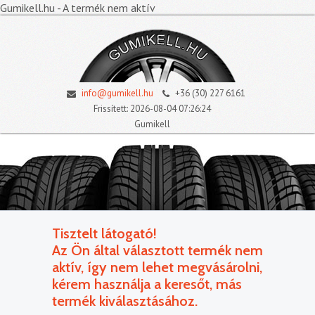
Gumikell.hu - A termék nem aktív
info@gumikell.hu
+36 (30) 227 6161
Frissített: 2026-08-04 07:26:24
Gumikell
Tisztelt látogató!
Az Ön által választott termék nem
aktív, így nem lehet megvásárolni,
kérem használja a keresőt, más
termék kiválasztásához.