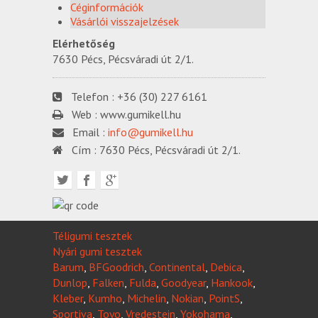
Céginformációk
Vásárlói visszajelzések
Elérhetőség
7630 Pécs, Pécsváradi út 2/1.
Telefon :
+36 (30) 227 6161
Web :
www.gumikell.hu
Email :
info@gumikell.hu
Cím :
7630 Pécs, Pécsváradi út 2/1.
Téligumi tesztek
Nyári gumi tesztek
Barum
,
BFGoodrich
,
Continental
,
Debica
,
Dunlop
,
Falken
,
Fulda
,
Goodyear
,
Hankook
,
Kleber
,
Kumho
,
Michelin
,
Nokian
,
PointS
,
Sportiva
,
Toyo
,
Vredestein
,
Yokohama
,