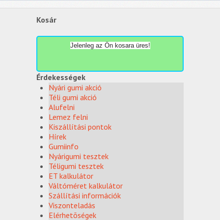
Kosár
Jelenleg az Ön kosara üres!
Érdekességek
Nyári gumi akció
Téli gumi akció
Alufelni
Lemez felni
Kiszállítási pontok
Hírek
Gumiinfo
Nyárigumi tesztek
Téligumi tesztek
ET kalkulátor
Váltóméret kalkulátor
Szállítási információk
Viszonteladás
Elérhetõségek