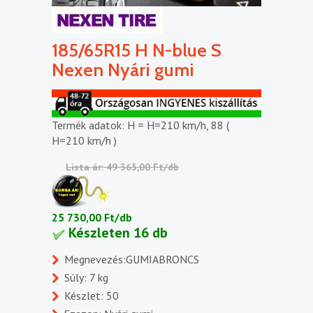
185/65R15 H N-blue S
Nexen Nyári gumi
Termék adatok: H = H=210 km/h, 88 (
H=210 km/h )
Lista ár: 49 365,00 Ft/db
25 730,00 Ft/db
Készleten 16 db
Megnevezés:GUMIABRONCS
Súly: 7 kg
Készlet: 50