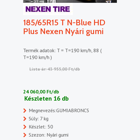
185/65R15 T N-Blue HD
Plus Nexen Nyári gumi
Termék adatok: T = T=190 km/h, 88 (
T=190 km/h )
Lista ár: 43 955,00 Ft/db
24 060,00 Ft/db
Készleten 16 db
Megnevezés:GUMIABRONCS
Súly: 7 kg
Készlet: 50
Szezon: Nyári gumi