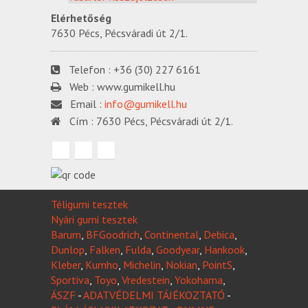
Elérhetőség
7630 Pécs, Pécsváradi út 2/1.
Telefon :
+36 (30) 227 6161
Web :
www.gumikell.hu
Email :
info@gumikell.hu
Cím :
7630 Pécs, Pécsváradi út 2/1.
Téligumi tesztek
Nyári gumi tesztek
Barum
,
BFGoodrich
,
Continental
,
Debica
,
Dunlop
,
Falken
,
Fulda
,
Goodyear
,
Hankook
,
Kleber
,
Kumho
,
Michelin
,
Nokian
,
PointS
,
Sportiva
,
Toyo
,
Vredestein
,
Yokohama
,
ÁSZF
-
ADATVÉDELMI TÁJÉKOZTATÓ
-