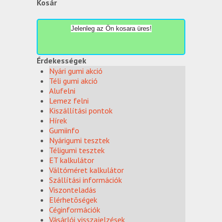
Kosár
Jelenleg az Ön kosara üres!
Érdekességek
Nyári gumi akció
Téli gumi akció
Alufelni
Lemez felni
Kiszállítási pontok
Hírek
Gumiinfo
Nyárigumi tesztek
Téligumi tesztek
ET kalkulátor
Váltóméret kalkulátor
Szállítási információk
Viszonteladás
Elérhetõségek
Céginformációk
Vásárlói visszajelzések