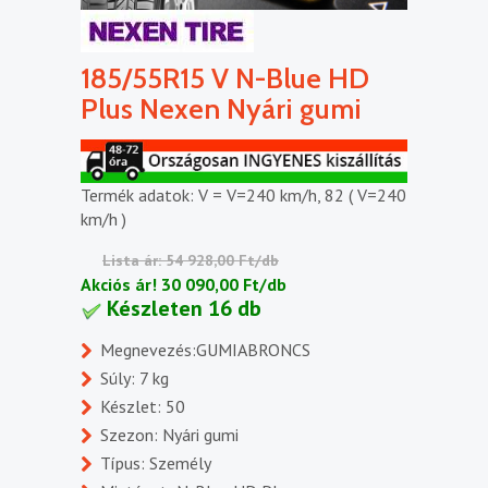
185/55R15 V N-Blue HD
Plus Nexen Nyári gumi
Termék adatok: V = V=240 km/h, 82 ( V=240
km/h )
Lista ár: 54 928,00 Ft/db
Akciós ár!
30 090,00 Ft/db
Készleten 16 db
Megnevezés:GUMIABRONCS
Súly: 7 kg
Készlet: 50
Szezon: Nyári gumi
Típus: Személy