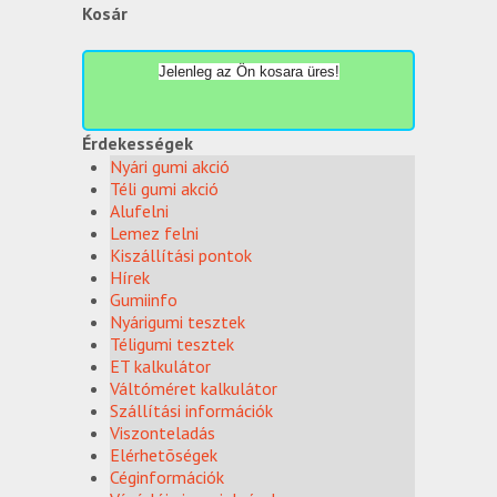
Kosár
Jelenleg az Ön kosara üres!
Érdekességek
Nyári gumi akció
Téli gumi akció
Alufelni
Lemez felni
Kiszállítási pontok
Hírek
Gumiinfo
Nyárigumi tesztek
Téligumi tesztek
ET kalkulátor
Váltóméret kalkulátor
Szállítási információk
Viszonteladás
Elérhetõségek
Céginformációk