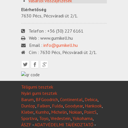
Vásárlói visszajelzések
Elérhetőség
7630 Pécs, Pécsváradi út 2/1.
Telefon :
+36 (30) 227 6161
Web :
www.gumikell.hu
Email :
info@gumikell.hu
Cím :
7630 Pécs, Pécsváradi út 2/1.
Téligumi tesztek
Nyári gumi tesztek
Barum
,
BFGoodrich
,
Continental
,
Debica
,
Dunlop
,
Falken
,
Fulda
,
Goodyear
,
Hankook
,
Kleber
,
Kumho
,
Michelin
,
Nokian
,
PointS
,
Sportiva
,
Toyo
,
Vredestein
,
Yokohama
,
ÁSZF
-
ADATVÉDELMI TÁJÉKOZTATÓ
-