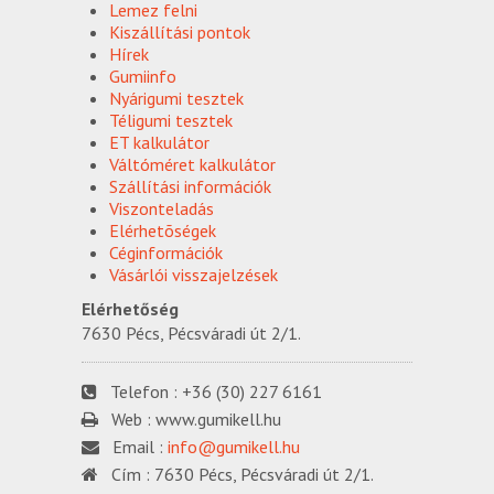
Lemez felni
Kiszállítási pontok
Hírek
Gumiinfo
Nyárigumi tesztek
Téligumi tesztek
ET kalkulátor
Váltóméret kalkulátor
Szállítási információk
Viszonteladás
Elérhetõségek
Céginformációk
Vásárlói visszajelzések
Elérhetőség
7630 Pécs, Pécsváradi út 2/1.
Telefon :
+36 (30) 227 6161
Web :
www.gumikell.hu
Email :
info@gumikell.hu
Cím :
7630 Pécs, Pécsváradi út 2/1.