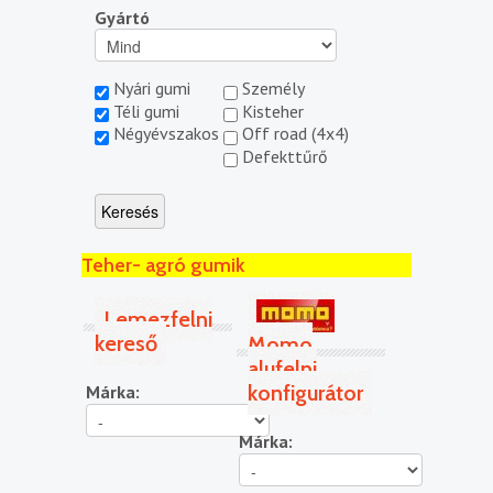
Gyártó
Nyári gumi
Személy
Téli gumi
Kisteher
Négyévszakos
Off road (4x4)
Defekttűrő
Teher- agró gumik
Lemezfelni
kereső
Momo
alufelni
konfigurátor
Márka:
Márka: