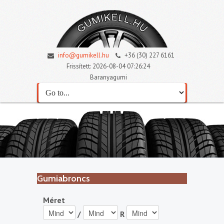
info@gumikell.hu
+36 (30) 227 6161
Frissített: 2026-08-04 07:26:24
Baranyagumi
Gumiabroncs
Méret
/
R