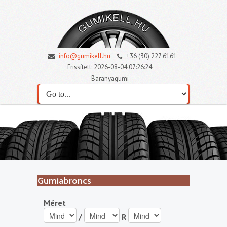
info@gumikell.hu
+36 (30) 227 6161
Frissített: 2026-08-04 07:26:24
Baranyagumi
Gumiabroncs
Méret
/
R