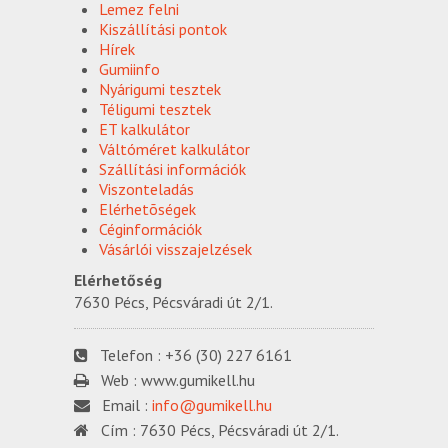
Lemez felni
Kiszállítási pontok
Hírek
Gumiinfo
Nyárigumi tesztek
Téligumi tesztek
ET kalkulátor
Váltóméret kalkulátor
Szállítási információk
Viszonteladás
Elérhetõségek
Céginformációk
Vásárlói visszajelzések
Elérhetőség
7630 Pécs, Pécsváradi út 2/1.
Telefon :
+36 (30) 227 6161
Web :
www.gumikell.hu
Email :
info@gumikell.hu
Cím :
7630 Pécs, Pécsváradi út 2/1.