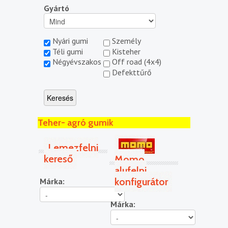
Gyártó
Nyári gumi
Személy
Téli gumi
Kisteher
Négyévszakos
Off road (4x4)
Defekttűrő
Teher- agró gumik
Lemezfelni
kereső
Momo
alufelni
konfigurátor
Márka:
Márka: