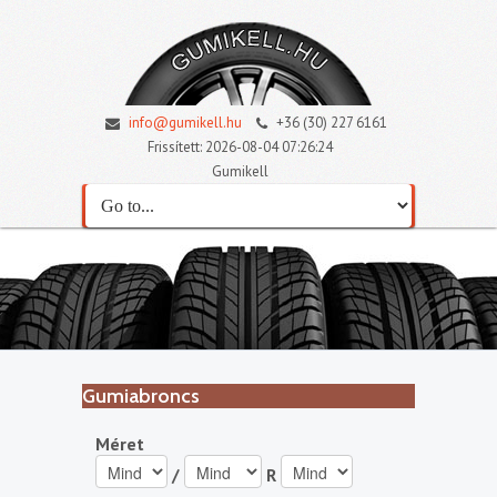
info@gumikell.hu
+36 (30) 227 6161
Frissített: 2026-08-04 07:26:24
Gumikell
Gumiabroncs
Méret
/
R