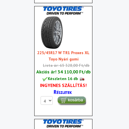
225/45R17 W TR1 Proxes XL
Toyo Nyári gumi
Lista ár: 65 328,00 Ft/db
Akciós ár!
34 110,00 Ft/db
Készleten 16 db
INGYENES SZÁLLÍTÁS!