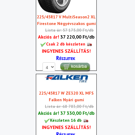
225/45R17 V MultiSeason2 XL
Firestone Négyévszakos gumi
Lista ár: 57 175,00 Ft/db
Akciós ár!
37 220,00 Ft/db
Csak 2 db készleten
INGYENES SZÁLLÍTÁS!
225/45R17 W ZE320 XL MFS
Falken Nyári gumi
Lista ár: 68 783,00 Ft/db
Akciós ár!
37 330,00 Ft/db
Készleten 16 db
INGYENES SZÁLLÍTÁS!