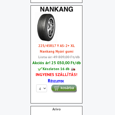
225/45R17 Y AS-2+ XL
Nankang Nyári gumi
Lista ár: 49 809,00 Ft/db
Akciós ár!
25 030,00 Ft/db
Készleten 16 db
INGYENES SZÁLLÍTÁS!
Arivo