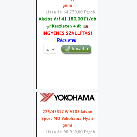
gumi
Lista ár: 64 770,00 Ft/db
Akciós ár!
41 180,00 Ft/db
Készleten 4 db
INGYENES SZÁLLÍTÁS!
225/45R17 W V105 Advan
Sport MO Yokohama Nyári
gumi
Lista ár: 90 919,00 Ft/db