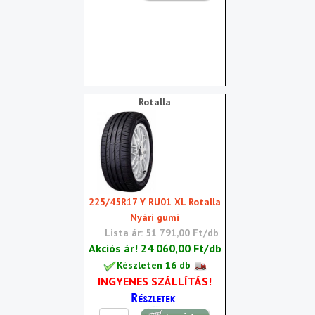
Rotalla
225/45R17 Y RU01 XL Rotalla
Nyári gumi
Lista ár: 51 791,00 Ft/db
Akciós ár!
24 060,00 Ft/db
Készleten 16 db
INGYENES SZÁLLÍTÁS!