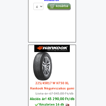
225/45R17 W H750 XL
Hankook Négyévszakos gumi
Lista ár: 67 043,00 Ft/db
Akciós ár!
43 290,00 Ft/db
Készleten 16 db