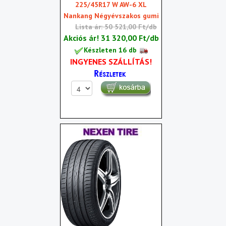
225/45R17 W AW-6 XL
Nankang Négyévszakos gumi
Lista ár: 50 521,00 Ft/db
Akciós ár!
31 320,00 Ft/db
Készleten 16 db
INGYENES SZÁLLÍTÁS!