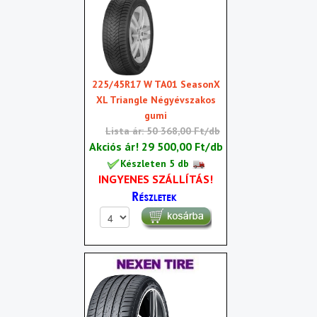
225/45R17 W TA01 SeasonX
XL Triangle Négyévszakos
gumi
Lista ár: 50 368,00 Ft/db
Akciós ár!
29 500,00 Ft/db
Készleten 5 db
INGYENES SZÁLLÍTÁS!