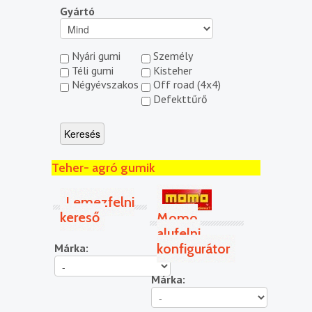
Gyártó
Nyári gumi
Személy
Téli gumi
Kisteher
Négyévszakos
Off road (4x4)
Defekttűrő
Teher- agró gumik
Lemezfelni
kereső
Momo
alufelni
konfigurátor
Márka:
Márka: