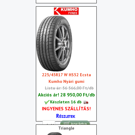
225/45R17 W HS52 Ecsta
Kumho Nyári gumi
Lista ár: 56 566,00 Ft/db
Akciós ár!
28 950,00 Ft/db
Készleten 16 db
INGYENES SZÁLLÍTÁS!
Triangle