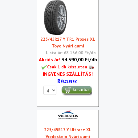
225/45R17 Y TR1 Proxes XL
Toyo Nyári gumi
Lista ár: 68 136,00 Ft/db
Akciós ár!
34 390,00 Ft/db
Csak 1 db készleten
INGYENES SZÁLLÍTÁS!
225/45R17 Y Ultrac+ XL
Vredestein Nyári gumi