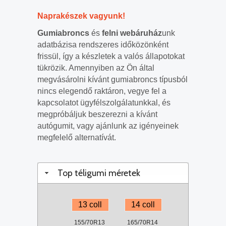
Naprakészek vagyunk!
Gumiabroncs
és
felni webáruház
unk
adatbázisa rendszeres időközönként
frissül, így a készletek a valós állapotokat
tükrözik. Amennyiben az Ön által
megvásárolni kívánt gumiabroncs típusból
nincs elegendő raktáron, vegye fel a
kapcsolatot ügyfélszolgálatunkkal, és
megpróbáljuk beszerezni a kívánt
autógumit, vagy ajánlunk az igényeinek
megfelelő alternatívát.
Top téligumi méretek
13 coll
14 coll
155/70R13
165/70R14