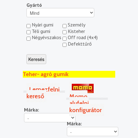
Gyártó
Nyári gumi
Személy
Téli gumi
Kisteher
Négyévszakos
Off road (4x4)
Defekttűrő
Teher- agró gumik
Lemezfelni
kereső
Momo
alufelni
konfigurátor
Márka:
Márka: