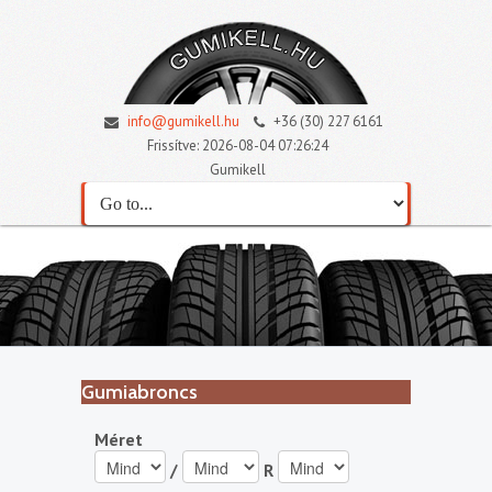
info@gumikell.hu
+36 (30) 227 6161
Frissítve: 2026-08-04 07:26:24
Gumikell
Gumiabroncs
Méret
/
R