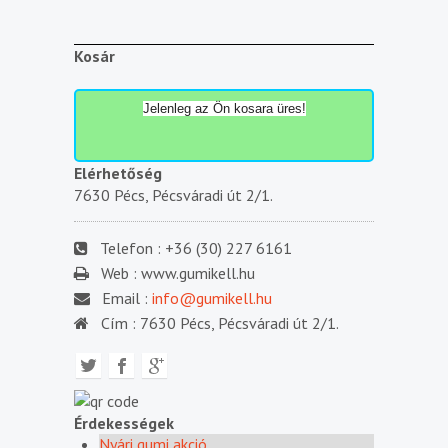
Kosár
Jelenleg az Ön kosara üres!
Elérhetőség
7630 Pécs, Pécsváradi út 2/1.
Telefon :
+36 (30) 227 6161
Web :
www.gumikell.hu
Email :
info@gumikell.hu
Cím :
7630 Pécs, Pécsváradi út 2/1.
Érdekességek
Nyári gumi akció