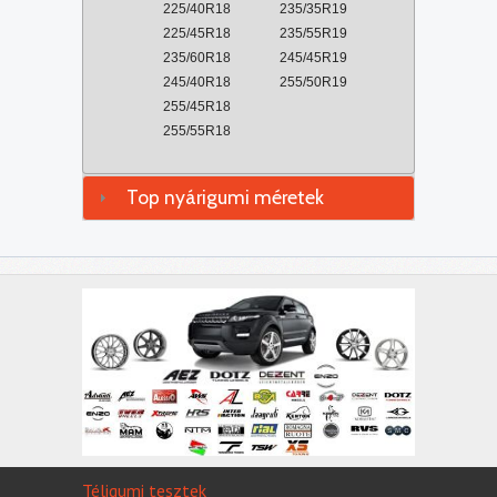
225/40R18
235/35R19
225/45R18
235/55R19
235/60R18
245/45R19
245/40R18
255/50R19
255/45R18
255/55R18
Top nyárigumi méretek
Téligumi tesztek