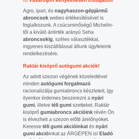
!!! Vásároljon kényelmesen irodájából!
Agro, ipari, és
nagyhaszon-gépjármű
abroncsok
webes értékesítésével is
foglalkozunk. A csúcsminőségű Michelin-
től a kiváló ár/érték arányú Seha
abroncsokig
, széles választékkal,
ingyenes kiszállítással állunk ügyfeleink
rendelkezésére.
Raktár kisöprő autógumi akciók!
Az adott szezon végének közeledtével
minden
autógumi forgalmazó
racionalizálja gumiabroncs készleteit, így
ilyenkor érdemes beszerezni a
nyári
gumi
, illetve
téli gumi
szetteket. Raktár
kisöprő
gumiabroncs akcióink
révén Ön
is élvezheti a szezon előtti árelőnyöket.
Keresse
téli gumi
akcióinkat
és
nyári
gumi akció
inkat az ÁRGÉPEN is!
Eladó