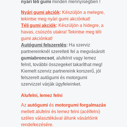
nyári téli gumi
minden mennyiségben !
Nyári gumi akciók
:
Készüljön a melegre,
tekintse meg nyári gumi akciónkat!
Téli gumi akciók
:
Készüljön a hidegre, a
havas, csúszós utakra! Tekintse meg téli
gumi akciónkat!
Autógumi felszerelés
:
Ha szerviz
partnereinknél szerelteti fel a megvásárolt
gumiabroncsot
, alufelnit vagy lemez
felnit, további összegeket takaríthat meg!
Kiemelt szerviz partnereink korszerű, jól
felszerelt autógumi és motorgumi
szervizzel várják ügyfeleinket.
Alufelni, lemez felni
Az
autógumi
és
motorgumi forgalmazás
mellett alufelni és lemez felni (acélfelni)
széles választékával állunk vásárlóink
rendelkezésére.