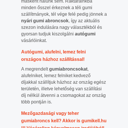
másként nálunk sem. Raktárainkba
minden ősszel érkeznek a téli gumi
szállítmányok, tél vége felé pedig jönnek a
nyári gumi abroncsok
, így az aktuális
szezon indulására nagy választékból és
gyorsan tudjuk kiszolgálni
autógumi
vásárlóinkat.
Autógumi, alufelni, lemez felni
országos házhoz szállítással!
A megrendelt
gumiabroncsokat
,
alufelniket, lemez felniket kedvező
díjakkal szállítjuk házhoz az ország egész
területén, illetve lehetőség van szállítási
díj nélkül átvenni a csomagokat az ország
több pontján is.
Mezőgazdasági vagy teher
gumiabroncs kell? Akkor is gumikell.hu