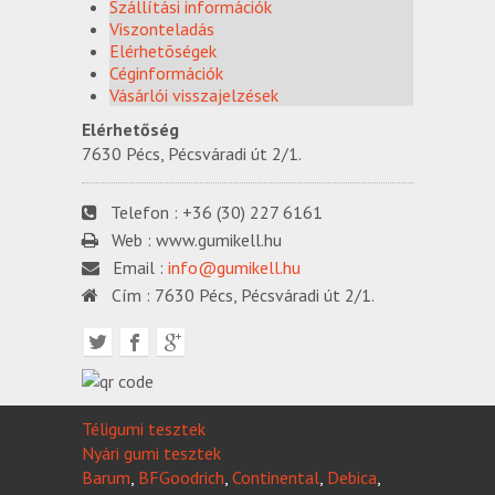
Szállítási információk
Viszonteladás
Elérhetõségek
Céginformációk
Vásárlói visszajelzések
Elérhetőség
7630 Pécs, Pécsváradi út 2/1.
Telefon :
+36 (30) 227 6161
Web :
www.gumikell.hu
Email :
info@gumikell.hu
Cím :
7630 Pécs, Pécsváradi út 2/1.
Téligumi tesztek
Nyári gumi tesztek
Barum
,
BFGoodrich
,
Continental
,
Debica
,