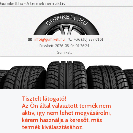
Gumikell.hu - A termék nem aktív
info@gumikell.hu
+36 (30) 227 6161
Frissített: 2026-08-04 07:26:24
Gumikell
Tisztelt látogató!
Az Ön által választott termék nem
aktív, így nem lehet megvásárolni,
kérem használja a keresőt, más
termék kiválasztásához.