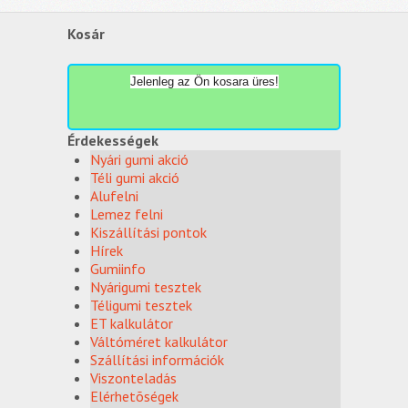
Kosár
Jelenleg az Ön kosara üres!
Érdekességek
Nyári gumi akció
Téli gumi akció
Alufelni
Lemez felni
Kiszállítási pontok
Hírek
Gumiinfo
Nyárigumi tesztek
Téligumi tesztek
ET kalkulátor
Váltóméret kalkulátor
Szállítási információk
Viszonteladás
Elérhetõségek