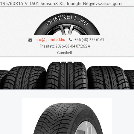
195/60R15 V TA01 SeasonX XL Triangle Négyévszakos gumi
info@gumikell.hu
+36 (30) 227 6161
Frissített: 2026-08-04 07:26:24
Gumikell