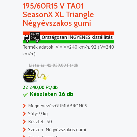
195/60R15 V TA01
SeasonX XL Triangle
Négyévszakos gumi
Termék adatok: V = V=240 km/h, 92 ( V=240
km/h )
Lista ár: 41 859,00 Ft/db
22 240,00 Ft/db
Készleten 16 db
Megnevezés:GUMIABRONCS
Súly: 9 kg
Készlet: 50
Szezon: Négyévszakos gumi