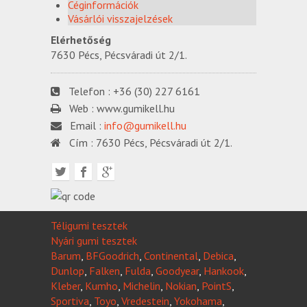
Céginformációk
Vásárlói visszajelzések
Elérhetőség
7630 Pécs, Pécsváradi út 2/1.
Telefon :
+36 (30) 227 6161
Web :
www.gumikell.hu
Email :
info@gumikell.hu
Cím :
7630 Pécs, Pécsváradi út 2/1.
Téligumi tesztek
Nyári gumi tesztek
Barum
,
BFGoodrich
,
Continental
,
Debica
,
Dunlop
,
Falken
,
Fulda
,
Goodyear
,
Hankook
,
Kleber
,
Kumho
,
Michelin
,
Nokian
,
PointS
,
Sportiva
,
Toyo
,
Vredestein
,
Yokohama
,