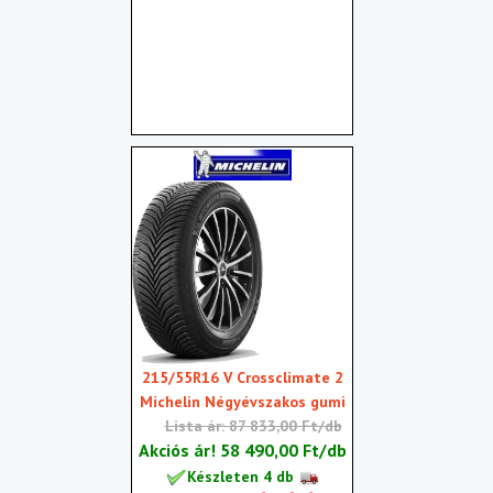
215/55R16 V Crossclimate 2
Michelin Négyévszakos gumi
Lista ár: 87 833,00 Ft/db
Akciós ár!
58 490,00 Ft/db
Készleten 4 db