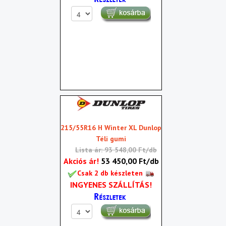
215/55R16 H Winter XL Dunlop
Téli gumi
Lista ár: 93 548,00 Ft/db
Akciós ár!
53 450,00 Ft/db
Csak 2 db készleten
INGYENES SZÁLLÍTÁS!