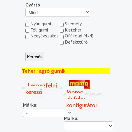
Gyártó
Nyári gumi
Személy
Téli gumi
Kisteher
Négyévszakos
Off road (4x4)
Defekttűrő
Teher- agró gumik
Lemezfelni
kereső
Momo
alufelni
konfigurátor
Márka:
Márka: