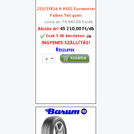
215/55R16 H HS02 Eurowinter
Falken Téli gumi
Lista ár: 74 943,00 Ft/db
Akciós ár!
43 210,00 Ft/db
Csak 3 db készleten
INGYENES SZÁLLÍTÁS!