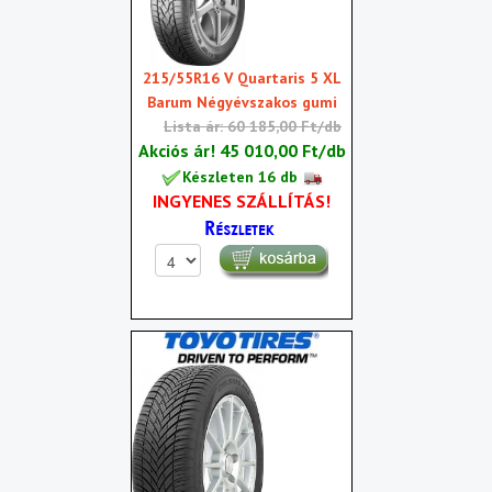
215/55R16 V Quartaris 5 XL
Barum Négyévszakos gumi
Lista ár: 60 185,00 Ft/db
Akciós ár!
45 010,00 Ft/db
Készleten 16 db
INGYENES SZÁLLÍTÁS!