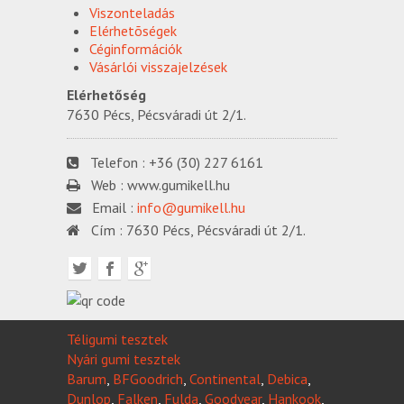
Viszonteladás
Elérhetõségek
Céginformációk
Vásárlói visszajelzések
Elérhetőség
7630 Pécs, Pécsváradi út 2/1.
Telefon :
+36 (30) 227 6161
Web :
www.gumikell.hu
Email :
info@gumikell.hu
Cím :
7630 Pécs, Pécsváradi út 2/1.
Téligumi tesztek
Nyári gumi tesztek
Barum
,
BFGoodrich
,
Continental
,
Debica
,
Dunlop
,
Falken
,
Fulda
,
Goodyear
,
Hankook
,