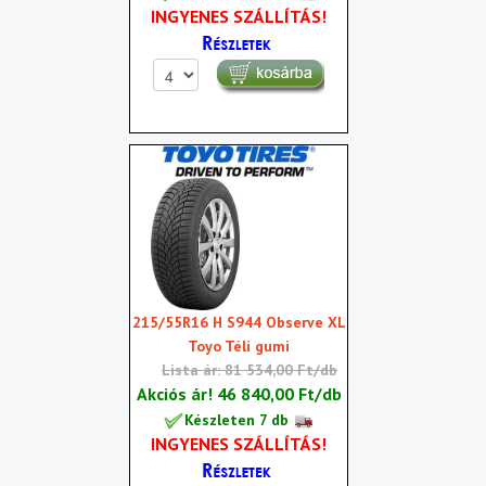
INGYENES SZÁLLÍTÁS!
215/55R16 H S944 Observe XL
Toyo Téli gumi
Lista ár: 81 534,00 Ft/db
Akciós ár!
46 840,00 Ft/db
Készleten 7 db
INGYENES SZÁLLÍTÁS!