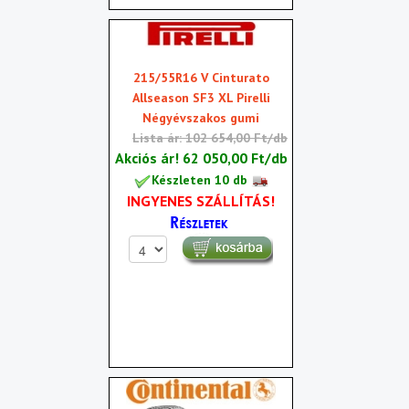
215/55R16 V Cinturato
Allseason SF3 XL Pirelli
Négyévszakos gumi
Lista ár: 102 654,00 Ft/db
Akciós ár!
62 050,00 Ft/db
Készleten 10 db
INGYENES SZÁLLÍTÁS!