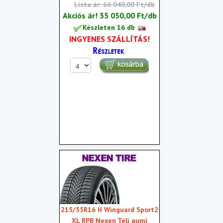
Lista ár: 66 040,00 Ft/db
Akciós ár!
35 050,00 Ft/db
Készleten 16 db
INGYENES SZÁLLÍTÁS!
215/55R16 H Winguard Sport2
XL RPB Nexen Téli gumi