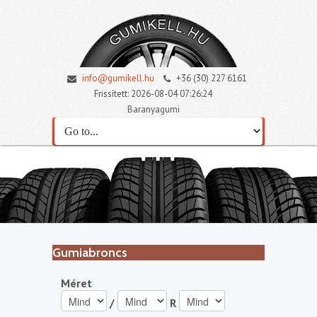
info@gumikell.hu
+36 (30) 227 6161
Frissített: 2026-08-04 07:26:24
Baranyagumi
Gumiabroncs
Méret
/
R