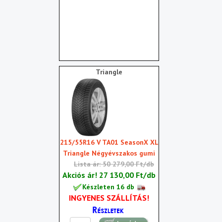
Triangle
215/55R16 V TA01 SeasonX XL
Triangle Négyévszakos gumi
Lista ár: 50 279,00 Ft/db
Akciós ár!
27 130,00 Ft/db
Készleten 16 db
INGYENES SZÁLLÍTÁS!