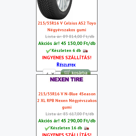
215/55R16 V Celsius AS2 Toyo
Négyévszakos gumi
Lista ár: 89 814,00 Ft/db
Akciós ár!
45 150,00 Ft/db
Készleten 6 db
INGYENES SZÁLLÍTÁS!
215/55R16 V N-Blue 4Season
2 XL RPB Nexen Négyévszakos
gumi
Lista ár: 83 617,00 Ft/db
Akciós ár!
45 290,00 Ft/db
Készleten 16 db
INGYENES SZÁLLÍTÁS!