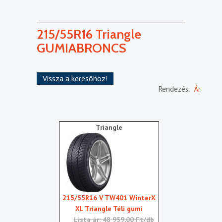
215/55R16 Triangle
GUMIABRONCS
Vissza a keresőhöz!
Rendezés:
Ár
Triangle
215/55R16 V TW401 WinterX
XL Triangle Téli gumi
Lista ár: 48 959,00 Ft/db