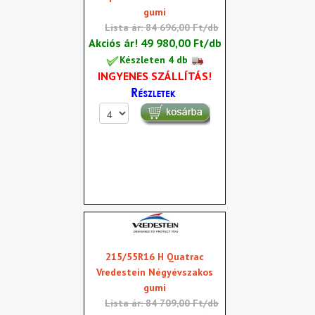
gumi
Lista ár: 84 696,00 Ft/db
Akciós ár!
49 980,00 Ft/db
Készleten 4 db
INGYENES SZÁLLÍTÁS!
215/55R16 H Quatrac
Vredestein Négyévszakos
gumi
Lista ár: 84 709,00 Ft/db