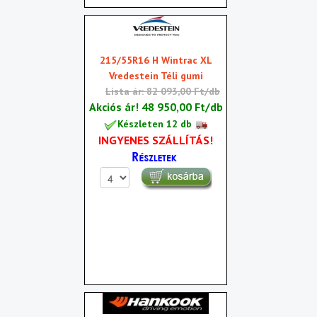
215/55R16 H Wintrac XL
Vredestein Téli gumi
Lista ár: 82 093,00 Ft/db
Akciós ár!
48 950,00 Ft/db
Készleten 12 db
INGYENES SZÁLLÍTÁS!