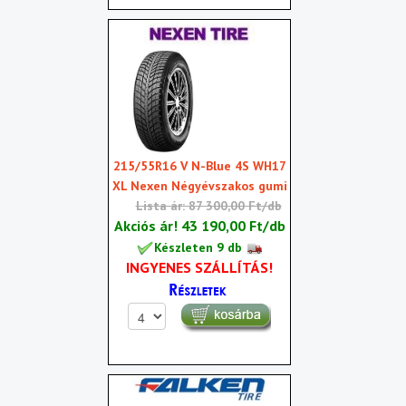
215/55R16 V N-Blue 4S WH17
XL Nexen Négyévszakos gumi
Lista ár: 87 300,00 Ft/db
Akciós ár!
43 190,00 Ft/db
Készleten 9 db
INGYENES SZÁLLÍTÁS!