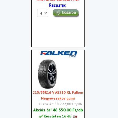
215/55R16 V AS210 XL Falken
Négyévszakos gumi
Lista ár: 88 722,00 Ft/db
Akciós ár!
46 550,00 Ft/db
Készleten 16 db