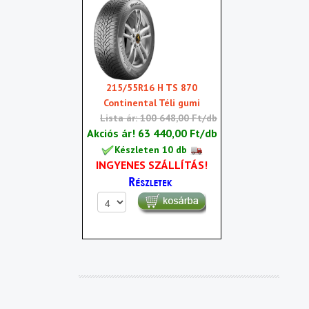
215/55R16 H TS 870
Continental Téli gumi
Lista ár: 100 648,00 Ft/db
Akciós ár!
63 440,00 Ft/db
Készleten 10 db
INGYENES SZÁLLÍTÁS!