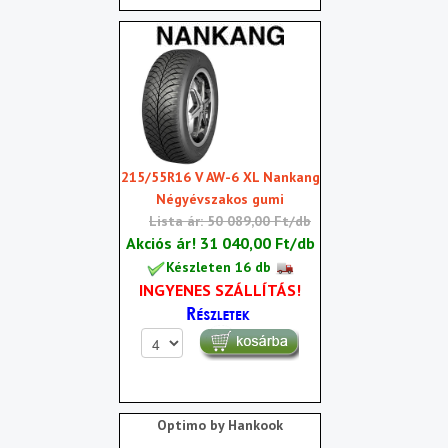
215/55R16 V AW-6 XL Nankang
Négyévszakos gumi
Lista ár: 50 089,00 Ft/db
Akciós ár!
31 040,00 Ft/db
Készleten 16 db
INGYENES SZÁLLÍTÁS!
Optimo by Hankook